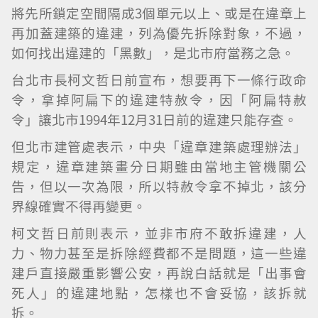
將先所鎖定空間隔成3個單元以上、或是在違章上
再加蓋建築的違建，列為優先拆除對象，不過，
如何找出違建的「黑數」，是北市府當務之急。
台北市長柯文哲日前宣布，想要再下一條行政命
令，拿掉阿扁下的違建特赦令，因「阿扁特赦
令」讓北市1994年12月31日前的違建只能存查。
但北市建管處表示，中央「違章建築處理辦法」
規定，違章建築畫分日期雖由當地主管機關公
告，但以一次為限，所以特赦令拿不掉北，該分
界線確實不得再變更。
柯文哲日前則表示，並非市府不敢拆違建，人
力、物力甚至是拆除經費都不是問題，這一些違
建戶直接嚴重影響公安，再說白話就是「出事會
死人」的違建地點，怎樣也不會妥協，該拆就
拆。