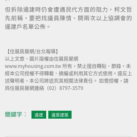
但拆除違建時仍會遭遇民代方面的阻力，柯文哲
先前稱，要把找議員陳情、開兩次以上協調會的
違建戶名單公佈。
【住展房屋網/台北報導】
以上文章、圖片版權由住展房屋網
www.myhousing.com.tw 所有，禁止擅自轉貼、節錄，未
經本公司授權不得轉載、摘編或利用其它方式使用。違反上
述聲明者，本公司將追究其相關法律責任。 如需授權，請
與住展房屋網連絡（02）8797-3579
關鍵字︰
違建
違章建築