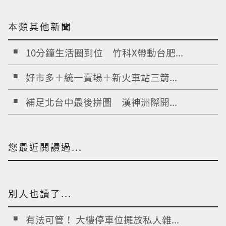
本類其他新聞
10分鐘生活圈到位 竹科X帶動台肥...
好市多＋統一賣場＋新火車站三箭...
補足北台中最後拼圖 漢神洲際開...
您最近閱讀過...
別人也讀了...
有法可管！ 大樓停車位擺放私人雜...