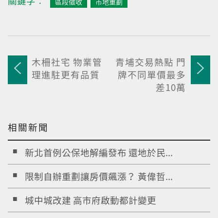
關鍵字︰
區段徵收
市地重劃
木柵社宅 物業管
青埔交易熱點 門
理進駐更有品質
牌不同單價最多
差10萬
相關新聞
新北首例公保地解編發布 還地於民...
限制自辦重劃讓房價飆漲？ 黃偉哲...
城中城改建 高市府啟動都計變更