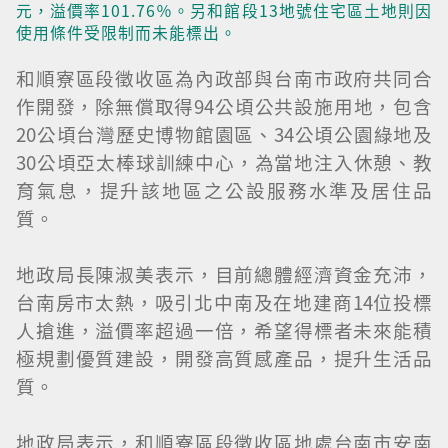
元，溢價率101.76％。另和館段13地號住宅區土地則因
使用條件受限制而未能標出。
和順寮區段徵收區為內政部與台南市政府共同合
作開發，除無償取得94公頃公共設施用地，包含
20公頃台灣歷史博物館園區、34公頃公園綠地及
30公頃亞太棒球訓練中心，為當地注入休憩、教
育氣息，提升該地區之公設服務水準及居住品
質。
地政局長陳淑美表示，目前總體經濟資金充沛，
台南房市太熱，吸引北中南及在地建商14位投標
人搶進，溢價率超過一倍，希望得標者未來能積
極規劃優質建設，開發高質感產品，提升生活品
質。
地政局表示，和順寮區段徵收區地處台南市安南