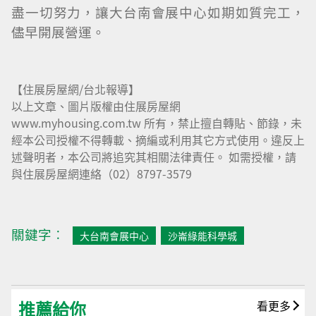
盡一切努力，讓大台南會展中心如期如質完工，
儘早開展營運。
【住展房屋網/台北報導】
以上文章、圖片版權由住展房屋網
www.myhousing.com.tw 所有，禁止擅自轉貼、節錄，未
經本公司授權不得轉載、摘編或利用其它方式使用。違反上
述聲明者，本公司將追究其相關法律責任。 如需授權，請
與住展房屋網連絡（02）8797-3579
關鍵字︰
大台南會展中心
沙崙綠能科學城
推薦給你
看更多