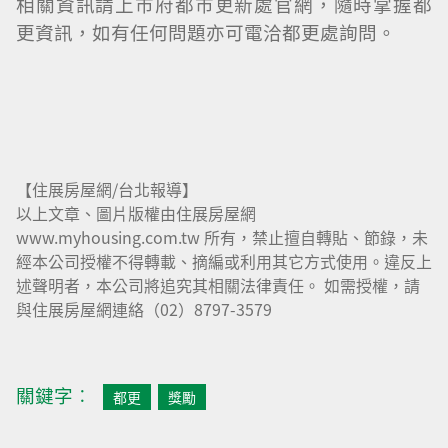
相關資訊請上市府都市更新處官網，隨時掌握都
更資訊，如有任何問題亦可電洽都更處詢問。
【住展房屋網/台北報導】
以上文章、圖片版權由住展房屋網
www.myhousing.com.tw 所有，禁止擅自轉貼、節錄，未
經本公司授權不得轉載、摘編或利用其它方式使用。違反上
述聲明者，本公司將追究其相關法律責任。 如需授權，請
與住展房屋網連絡（02）8797-3579
關鍵字︰
都更
獎勵