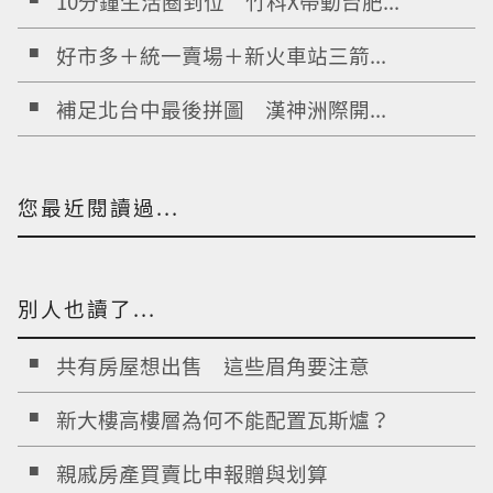
10分鐘生活圈到位 竹科X帶動台肥...
好市多＋統一賣場＋新火車站三箭...
補足北台中最後拼圖 漢神洲際開...
您最近閱讀過...
別人也讀了...
共有房屋想出售 這些眉角要注意
新大樓高樓層為何不能配置瓦斯爐？
親戚房產買賣比申報贈與划算