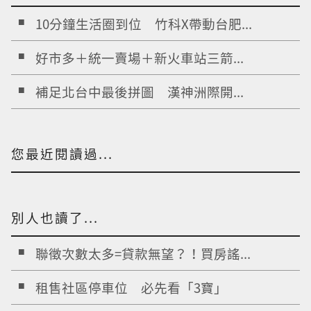
10分鐘生活圈到位 竹科X帶動台肥...
好市多＋統一賣場＋新火車站三箭...
補足北台中最後拼圖 漢神洲際開...
您最近閱讀過...
別人也讀了...
聯徵次數太多=貸款無望？！買房謠...
租售社區停車位 必先看「3寶」