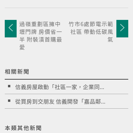
過嶺重劃區擁中
竹市6處節電示範
壢門牌 房價省一
社區 帶動低碳風
半 附裝潢首購最
氣
愛
相關新聞
信義房屋啟動「社區一家，企業同...
從買房到交朋友 信義開發「嘉品鄰...
本類其他新聞