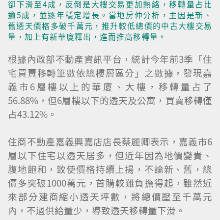
卻下滑至4成，反倒是大樓交易更加熱絡，移轉量占比
逾5成，並逐年穩定增長。當地房仲分析，主因是新、
舊透天價格多破千萬元，推升較低總價的中古大樓交易
量，加上有新華廈釋出，進而推高移轉量。
根據內政部不動產資訊平台，統計今年前3季「住
宅買賣移轉筆數依總樓層區分」之數據，發現嘉
義市6層樓以上的華廈、大樓，移轉量占了
56.88%，但6層樓以下的透天及公寓，買賣移轉僅
占43.12%。
住商不動產嘉義興嘉店店長蔡麗卿表示，嘉義市6
層以下住宅以透天居多，但近年因為地價變貴、
腹地飽和，致使價格持續上揚，不論新、舊，總
價多突破1000萬元，首購較難負擔得起，雖然近
來部分建商縮小透天坪數，將總價壓至千萬元
內，不過供給量少，導致透天移轉量下滑。