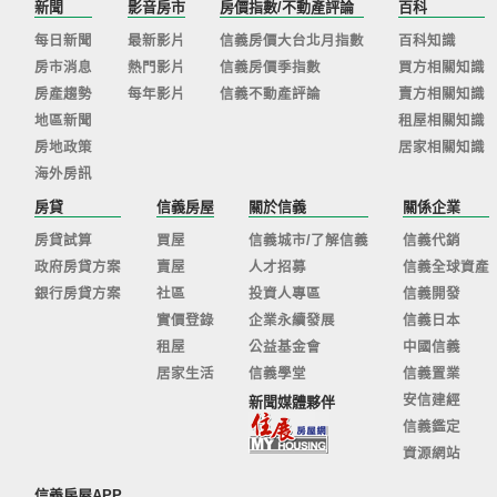
新聞
影音房市
房價指數/不動產評論
百科
每日新聞
最新影片
信義房價大台北月指數
百科知識
房市消息
熱門影片
信義房價季指數
買方相關知識
房產趨勢
每年影片
信義不動產評論
賣方相關知識
地區新聞
租屋相關知識
房地政策
居家相關知識
海外房訊
房貸
信義房屋
關於信義
關係企業
房貸試算
買屋
信義城市/了解信義
信義代銷
政府房貸方案
賣屋
人才招募
信義全球資產
銀行房貸方案
社區
投資人專區
信義開發
實價登錄
企業永續發展
信義日本
租屋
公益基金會
中國信義
居家生活
信義學堂
信義置業
安信建經
新聞媒體夥伴
信義鑑定
資源網站
信義房屋APP