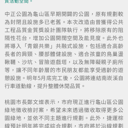
質活動空間。
中正公園為龜山區早期開闢的公園，原有規劃較
為封閉且設施多已老舊。本次改造由曾獲得公共
工程品質金質獎設計團隊執行，將移除原有的阻
隔性花台，增加公園開闊空間及能見度。此外也
將導入「青銀共樂」共融式設施，包括適合高齡
長者的肩頸、腰部體健設施、適合孩童的鳥巢盪
鞦韆、沙坑、冒險遊戲塔，以及無障礙親子廁所
等，讓不同年齡層的市民朋友都能享受適齡的遊
憩設施。明年5月底完工後，公園將連結南崁溪自
行車道動線，提升整體休閒品質。
桃園市長鄭文燦表示，市府現正進行龜山區公園
綠地徵收檢討案，希望未來透過徵收取得更多公
園綠地，並依不同主題進行規劃。此外，捷運棕
線預計明年將完成綜合規劃，市府將於沿線規劃