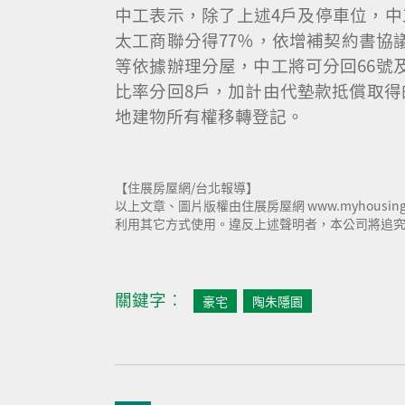
中工表示，除了上述4戶及停車位，中
太工商聯分得77％，依增補契約書協
等依據辦理分屋，中工將可分回66號及
比率分回8戶，加計由代墊款抵償取得的
地建物所有權移轉登記。
【住展房屋網/台北報導】
以上文章、圖片版權由住展房屋網 www.myhousi
利用其它方式使用。違反上述聲明者，本公司將追究其相
關鍵字︰
豪宅
陶朱隱園