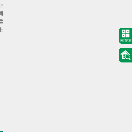
亞
補
建
土
房貸試算