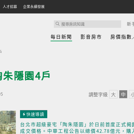
人才招募
企業永續發展
新
每日新聞
影音房市
房價指數
戶
陶朱隱園4戶
調整字級
大
中
95
快速導讀
台北市超級豪宅「陶朱隱園」於日前首度正式揭
成交價格。中華工程公告以總價42.78億元，購