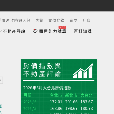
手買屋攻略懶人包
房貸
實價登錄
賣屋
升息
／不動產評論
購屋能力試算
百科知識
房價指數與
不動產評論
小
2026年6月大台北房價指數
台
台
月份
台北市
新北市
大台北
172.01
201.66
183.67
增
增
2026 / 6
露
(q
(q
168.86
198.67
180.78
2026 / 5
入