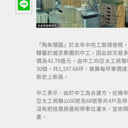
「陶朱隱園」於去年中完工取得使照
隸屬於威京集團的中工，因此該交易
價為42.78億元，由中工向亞太工商聯取
30個，共1,197.68坪，換算每坪單價
新史上新高。
中工表示，由於中工為合建方，近幾年
亞太工商聯以66號及68號等共4戶
沒有把抵償房屋和停車位灌水，並依
產。