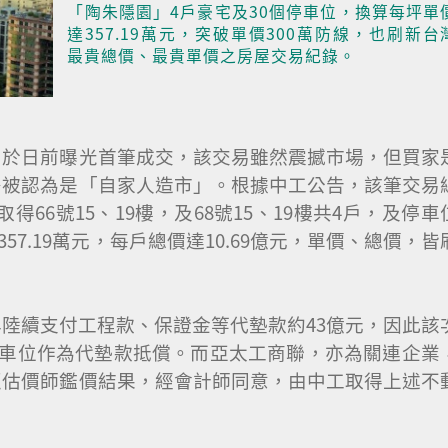
「陶朱隱園」4戶豪宅及30個停車位，換算每坪單
達357.19萬元，突破單價300萬防線，也刷新台
最貴總價、最貴單價之房屋交易紀錄。
，於日前曝光首筆成交，該交易雖然震撼市場，但買家
多被認為是「自家人造市」。根據中工公告，該筆交易
得66號15、19樓，及68號15、19樓共4戶，及停車
達357.19萬元，每戶總價達10.69億元，單價、總價，皆
陸續支付工程款、保證金等代墊款約43億元，因此該
及停車位作為代墊款抵償。而亞太工商聯，亦為關連企業
照估價師鑑價結果，經會計師同意，由中工取得上述不