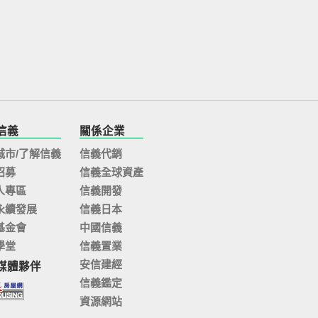
信義
關係企業
城市/了解信義
信義代銷
招募
信義全球資產
人專區
信義開發
永續發展
信義日本
基金會
中國信義
學堂
信義置業
安信建經
媒體夥伴
信義鑑定
資源網站