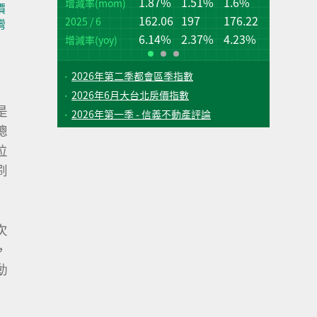
1.87%
1.51%
1.6%
桃
台
增減率(mom)
價
162.06
197
176.22
2025 / 6
增
增
灣
(q
(q
6.14%
2.37%
4.23%
增減率(yoy)
2026年第二季都會區季指數
2026年6月大台北房價指數
是
2026年第一季 - 信義不動產評論
總
位
刷
次
，
動