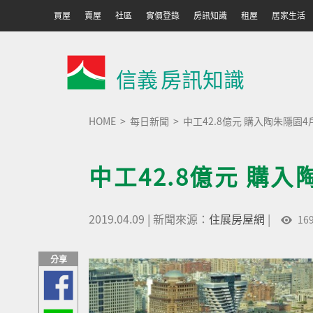
買屋
賣屋
社區
實價登錄
房訊知識
租屋
居家生活
信義
房訊知識
HOME
每日新聞
中工42.8億元 購入陶朱隱園4
中工42.8億元 購入
2019.04.09
|
新聞來源：
住展房屋網
|
16
分享