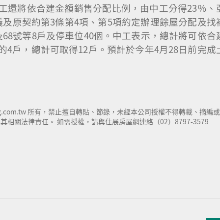
工還將依合建金額銷售分配比例，由中工分得23％、
議及原契約第3條第4項、第5項約定辦理餘屋分配及找
68號等8戶及停車位40個。中工表示，總計將可依合
4戶，總計可取得12戶。預計於今年4月28日前完成
ng.com.tw 所有，禁止擅自轉貼、節錄，未經本公司授權不得轉載、摘編或
關法律責任。 如需授權，請與住展房屋網連絡（02）8797-3579