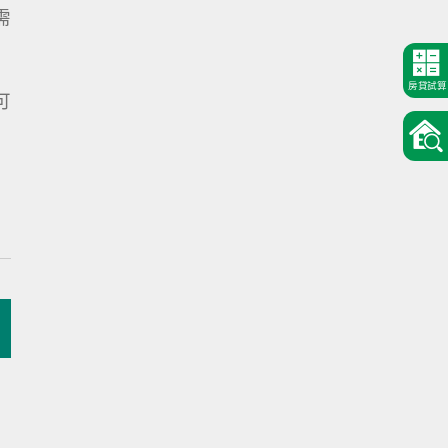
需
房貸試算
可