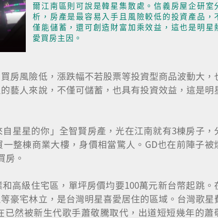
爾江南區則可說是韓星集散處。信義房屋企研室
析，房產是最容易入手且風險較低的投資產品，
僅能儲蓄，還可創造財富加乘效益，這也是明星
愛買房主因。
，買房風險低，漲跌幅不若股票等投資型商品波動大，
入的藝人來說，不僅可儲蓄，也具有投資效益，這是明
來自星星的你」全智賢房產，光在江南就有3棟房子，
買一整棟商業大樓，身價相當驚人。GD也在前陣子被
買房。
和高級住宅區，單坪房價均要100萬元新台幣起跳。
區等豪宅林立，是台灣明星喜愛居住的區域。台灣歌星
在已然被新生代歌手蕭敬騰取代，出道短短幾年的蕭