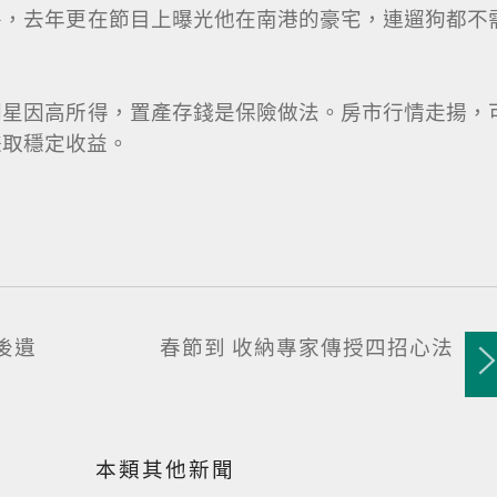
房，去年更在節目上曝光他在南港的豪宅，連遛狗都不
明星因高所得，置產存錢是保險做法。房市行情走揚，
賺取穩定收益。
後遺
春節到 收納專家傳授四招心法
本類其他新聞