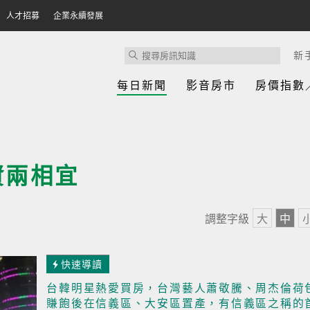
人才招募
企業永續發展
新
每日新聞
影音房市
房價指數
資兩相宜
調整字級
大
中
快速導讀
台韓明星熱愛買房，台灣藝人蕭敬騰、周杰倫荷
賺飽後在信義區、大安區置產，有信義區之稱的