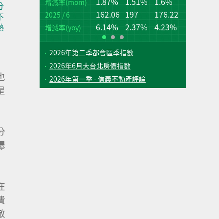
1.87%
1.51%
1.6%
桃
台
增減率(mom)
分
162.06
197
176.22
2025 / 6
增
增
不
(q
(q
6.14%
2.37%
4.23%
熱
增減率(yoy)
2026年第二季都會區季指數
2026年6月大台北房價指數
也
2026年第一季 - 信義不動產評論
星
分
爆
在
費
敬