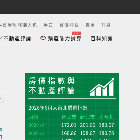
手買屋攻略懶人包
房貸
實價登錄
賣屋
升息
／不動產評論
購屋能力試算
百科知識
房價指數與
不動產評論
小
2026年6月大台北房價指數
台
台
月份
台北市
新北市
大台北
172.01
201.66
183.67
增
增
2026 / 6
包
(q
(q
168.86
198.67
180.78
2026 / 5
首