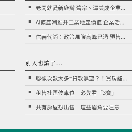
老闆就愛新廠辦 舊宗、潭美成企業...
AI擴產潮推升工業地產價值 企業活...
信義代銷：政策風險高峰已過 預售...
別人也讀了...
聯徵次數太多=貸款無望？！買房謠...
租售社區停車位 必先看「3寶」
共有房屋想出售 這些眉角要注意