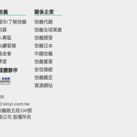
信義
關係企業
城市/了解信義
信義代銷
招募
信義全球資產
人專區
信義開發
永續發展
信義日本
基金會
中國信義
學堂
信義置業
安信建經
媒體夥伴
信義鑑定
資源網站
66
@sinyi.com.tw
信義路五段100號
限公司 版權所有