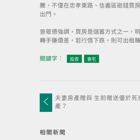
騰，不僅在忠孝東路、信義區砸錢買
出門。
曾敬德強調，買房是儲蓄方式之一，
轉手賺價差，若行情下跌，則可出租
關鍵字︰
投資
豪宅
夫妻房產贈與 生前贈送優於死
產？
相關新聞