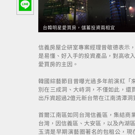
台韓明星愛買房，儲蓄投資兩相宜
台韓明星愛買房，儲蓄投資兩相宜
信義房屋企研室專案經理曾敬德表示
是易懂、好入手的投資產品，對高收
愛買房的主因。
韓國綜藝節目曾曝光過多年前演紅「
別在三成洞、大峙洞，不僅如此，還
出斥資超過2億元新台幣在江南清潭洞
首爾江南區如同台灣信義區，集結商業
台灣，因信義區、大安區，以及內湖
玉清是早期演藝圈著名的包租公，現