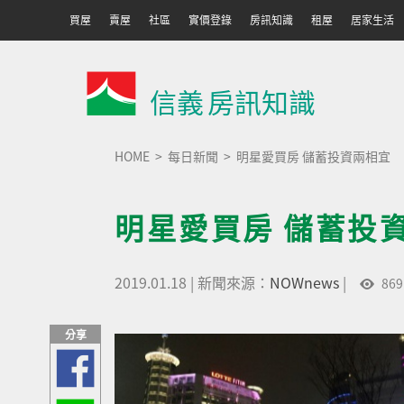
買屋
賣屋
社區
實價登錄
房訊知識
租屋
居家生活
信義
房訊知識
HOME
每日新聞
明星愛買房 儲蓄投資兩相宜
明星愛買房 儲蓄投
2019.01.18
|
新聞來源：
NOWnews
|
869
分享