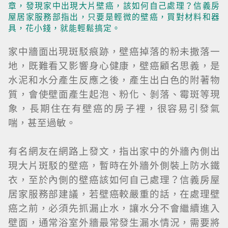
章，發現家中出現大片壁癌，該如何自己處理？信義房
屋居家服務部指出，只要是輕微的壁癌，買對材料和器
具，花小錢，就能輕鬆搞定。
家中牆面出現斑駁痕跡，壁癌掉落的粉未撒落一
地，既難看又影響身心健康，壁癌顧名思義，是
水泥和水分產生反應之後，產生出白色的附著物
質，會使壁面產生起泡、粉化、剝落、霉斑等現
象，長期住在有壁癌的房子裡，很容易引發氣
喘，甚至過敏。
有名網友在網路上發文，指出家中的外牆內側出
現大片斑駁的壁癌，暫時在外牆外側裝上防水鐵
衣，至於內側的壁癌該如何自己處理？信義房屋
居家服務部建議，若壁癌較嚴重的話，在處理壁
癌之前，必須先抓漏止水，讓水分不會繼續進入
壁面，通常浴室外牆最常發生漏水情況，需要將