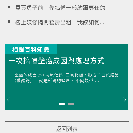
買賣房子前 先搞懂一般約跟專任約
樓上裝修隔間套房出租 我該如何...
相關百科知識
一次搞懂壁癌成因與處理方式
壁癌的成因 水+氫氧化鈣+二氧化碳，形成了白色結晶
（碳酸鈣），就是所謂的壁癌。 不同類型....
返回列表