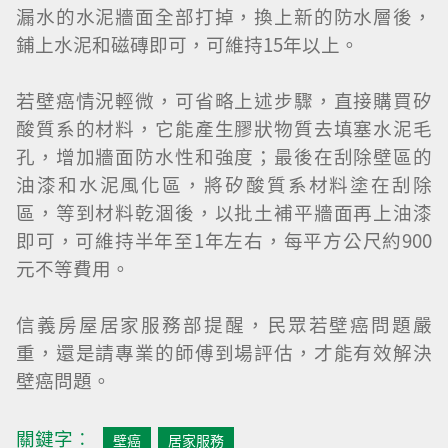
漏水的水泥牆面全部打掉，換上新的防水層後，
鋪上水泥和磁磚即可，可維持15年以上。
若壁癌情況輕微，可省略上述步驟，直接購買矽
酸質系的材料，它能產生膠狀物質去填塞水泥毛
孔，增加牆面防水性和強度；最後在刮除壁區的
油漆和水泥風化區，將矽酸質系材料塗在刮除
區，等到材料乾涸後，以批土補平牆面再上油漆
即可，可維持半年至1年左右，每平方公尺約900
元不等費用。
信義房屋居家服務部提醒，民眾若壁癌問題嚴
重，還是請專業的師傅到場評估，才能有效解決
壁癌問題。
關鍵字︰
壁癌
居家服務