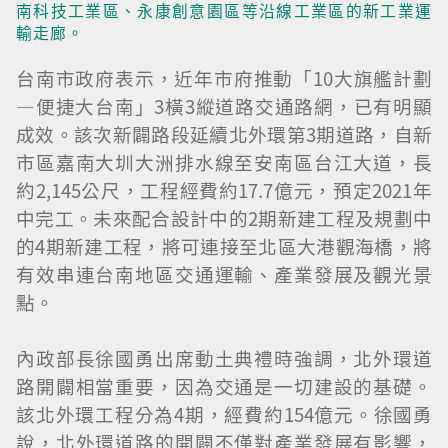
南科技工業區、永康創意園區等沿線工業區的新工業運
輸走廊。
台南市政府表示，近年市府推動「10大旗艦計劃
—便捷大台南」3橫3縱道路交通路網，已有明顯
成效。該次新闢路段延續北外環第3期道路，自新
市區嘉南大圳大洲排水線至安南區台江大道，長
約2,145公尺，工程經費約17.7億元，預定2021年
中完工。未來配合設計中的2期新建工程及規劃中
的4期新建工程，將可連接至北區大港觀海橋，將
有效串連台南地區交通運輸、產業發展及觀光景
點。
內政部長徐國勇出席動土典禮時強調，北外環道
路開闢相當重要，因為交通是一切建設的基礎。
該北外環工程分為4期，經費約154億元。徐國勇
說，北外環道路的開闢不僅對產業發展有影響，