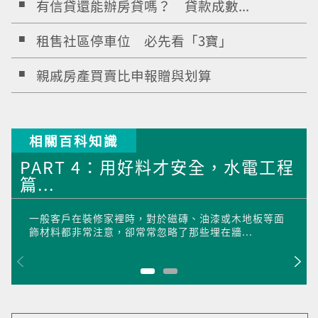
有信貸還能辦房貸嗎？ 貸款成數...
租售社區停車位 必先看「3寶」
親戚房產買賣比申報贈與划算
相關百科知識
PART 4：用好料才安全，水電工程
篇...
一般客戶在裝修家裡時，對於磁磚、油漆或木地板等面
飾材料都非常注意，卻常常忽略了那些埋在牆...