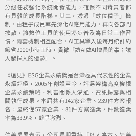
分級任務強化系統開發能力，確保不同背景者都
有具體的成長階梯。其二，透過「數位種子」機
制，由種子成員率先深化AI應用能力，再向各部門
擴散，將數位工具的使用逐步普及為日常工作習
慣。兩套機制相互配合，AI工具導入後每月統計約
節省2000小時工時，貫徹「讓AI做AI擅長的事；讓
人發揮人的優勢」。
《遠見》ESG企業永續獎是台灣極具代表性的企業
永續評鑑，2005年創設至今，評選架構高度檢視
企業永續策略、利害關係人溝通、資訊揭露與相
關執行成果。本屆共有142家企業、239件方案報
名，最終僅57家企業、81件方案獲獎，件數獲獎
率為33.9％，競爭激烈。
信義房屋表示，公司長期秉持「以人為本、先義