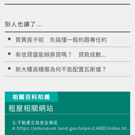
別人也讀了...
買賣房子前 先搞懂一般約跟專任約
有信貸還能辦房貸嗎？ 貸款成數...
新大樓高樓層為何不能配置瓦斯爐？
相關百科知識
租屋相關網站
Q.不動產交易安全專區
A.https://emuseum.land.gov.taipei/LAND/index.ht...