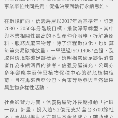
事業單位共同擔責，促進決策到執行永續思維。
在環境面向，信義房屋以2017年為基準年，訂定
2030、2050年分階段目標，推動淨零轉型。其中
與本業相關性最高的不動產仲介服務，拆解為原
料、服務與廢棄物等，除了流程數位化，也計算
每筆交易碳排放量，一舉通過ISO 14067查證，及
取得環境部碳足跡標籤，透明揭露碳足跡供消費
者作為永續消費的參考。信義房屋補充，公司亦
多年響應辜嚴倬雲植物保種中心的瀕危植物復
育，且在馬來西亞沙巴、台東等地參與自然碳匯
與生物多樣性活動。
社會影響力方面，信義房屋對外長期推動「社區
一家」計畫，投入逾5.2億元支持全台3700餘社
區，更共同推動地方創生基金會成立，輔助建立