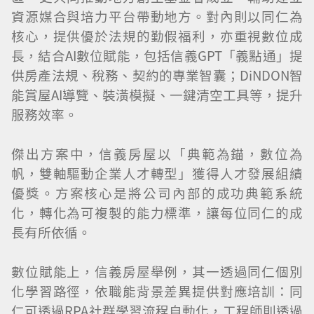
資源媒合與培力平台帶動地方。對內則以同仁為
核心，提供優於法規的勤假福利，亦重視數位成
長，結合AI數位賦能，包括信義GPT「義點通」提
供房產法規、稅務、契約的專業智囊；DiNDON智
能賞屋AI導覽、裝潢模擬、一鍵清空工具等，提升
服務效率。
傑出方案中，信義房屋以「典範為錨，數位為
帆，雙軸驅動企業人才轉型」獲得人才發展組績
優獎。方案核心是將公司內部的成功典範系統
化，轉化為可複製的能力標準，讓每位同仁的成
長有所依循。
數位賦能上，信義房屋舉例，其一透過同仁個別
化學習路徑，依職能背景差異提供對應培訓：同
仁可透過RPA社群學習流程自動化，工程師則透過