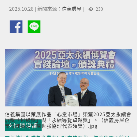
2025.10.28
|
新聞來源：
信義房屋
|
230
信義集團以策展作品「心意市場」榮獲2025亞太永續會
展獎「銀級獎」與「永續導覽卓越獎」。（信義房屋企
快速導讀
業倫理辦公室陳世強協理代表領獎）.jpg