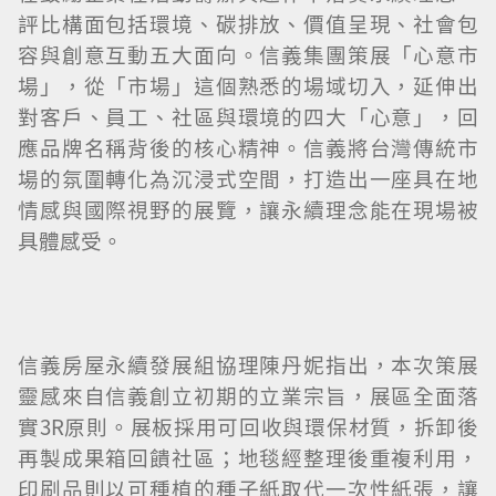
評比構面包括環境、碳排放、價值呈現、社會包
容與創意互動五大面向。信義集團策展「心意市
場」，從「市場」這個熟悉的場域切入，延伸出
對客戶、員工、社區與環境的四大「心意」，回
應品牌名稱背後的核心精神。信義將台灣傳統市
場的氛圍轉化為沉浸式空間，打造出一座具在地
情感與國際視野的展覽，讓永續理念能在現場被
具體感受。
信義房屋永續發展組協理陳丹妮指出，本次策展
靈感來自信義創立初期的立業宗旨，展區全面落
實3R原則。展板採用可回收與環保材質，拆卸後
再製成果箱回饋社區；地毯經整理後重複利用，
印刷品則以可種植的種子紙取代一次性紙張，讓