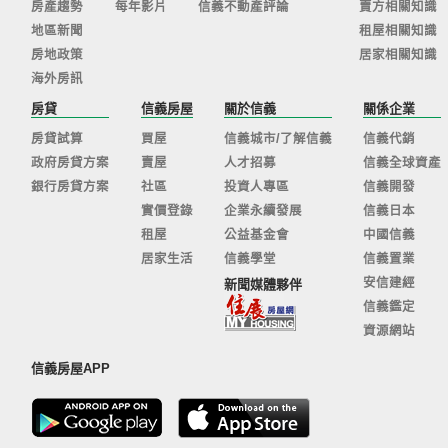
房產趨勢
每年影片
信義不動產評論
賣方相關知識
地區新聞
租屋相關知識
房地政策
居家相關知識
海外房訊
房貸
信義房屋
關於信義
關係企業
房貸試算
買屋
信義城市/了解信義
信義代銷
政府房貸方案
賣屋
人才招募
信義全球資產
銀行房貸方案
社區
投資人專區
信義開發
實價登錄
企業永續發展
信義日本
租屋
公益基金會
中國信義
居家生活
信義學堂
信義置業
安信建經
新聞媒體夥伴
信義鑑定
資源網站
信義房屋APP