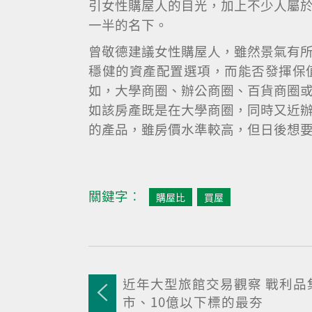
引女性購屋人的目光，加上不少人屬
一半的名下。
曾敬德建議女性購屋人，雖然景氣有
穩健的資產配置選項，而能否發揮保
如，大學商圈、辦公商圈、百貨商圈
如該房產既是在大學商圈，同時又近
的產品，雖房價水準較高，但日後想
關鍵字︰
購屋比
買屋
近年大型旅館交易觀察 戰利品
市、10億以下標的最夯