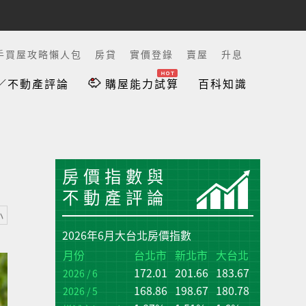
手買屋攻略懶人包
房貸
實價登錄
賣屋
升息
／不動產評論
購屋能力試算
百科知識
房價指數與
不動產評論
小
2026年6月大台北房價指數
台
台
月份
台北市
新北市
大台北
172.01
201.66
183.67
增
增
2026 / 6
(q
(q
168.86
198.67
180.78
2026 / 5