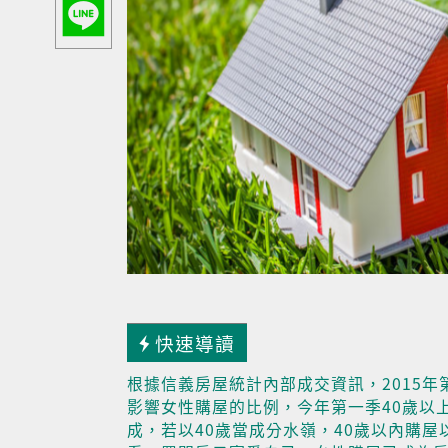
快速導讀
根據信義房屋統計內部成交資訊，2015
影響女性購屋的比例，今年第一季40歲以上
成，若以40歲當成分水嶺，40歲以內購