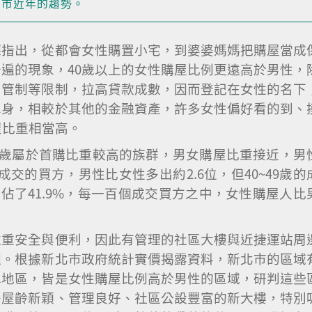
房市近年的趨勢。
德指出，從都會女性購置小宅，到婆婆媽媽把購屋當成
遍的現象，40歲以上的女性購屋比例更遠高於男性，
用管制等限制，拉高貸款成數，因而登記在女性的名下
單身，相較於其他的金融資產，許多女性偏好看的到、
屋比重相當高。
39歲屬於首購比重較高的族群，男女購屋比重接近，男
個成交的買方，男性比女性多出約2.6位，但40~49歲的
則佔了41.9%，每一百個成交買方之中，女性購屋人比
注重安全與便利，因此有管理的社區大樓與近捷運站周
迎。根據新北市政府統計實價揭露資料，新北市的區域
水地區，皆是女性購屋比例高於男性的區域，研判這些
少屋齡新穎、管理良好、社區公設豐富的新大樓，特別