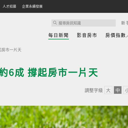
人才招募
企業永續發展
新
每日新聞
影音房市
房價指數
撐起房市一片天
佔約6成 撐起房市一片天
調整字級
大
中