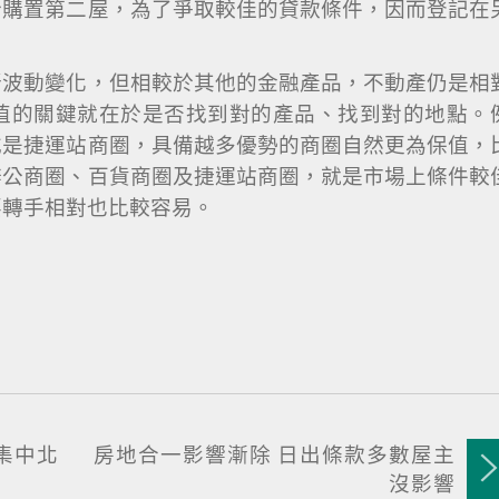
於購置第二屋，為了爭取較佳的貸款條件，因而登記在
所波動變化，但相較於其他的金融產品，不動產仍是相
值的關鍵就在於是否找到對的產品、找到對的地點。
或是捷運站商圈，具備越多優勢的商圈自然更為保值，
辦公商圈、百貨商圈及捷運站商圈，就是市場上條件較
要轉手相對也比較容易。
集中北
房地合一影響漸除 日出條款多數屋主
沒影響