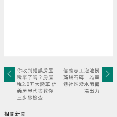
你收到錯誤房屋
信義志工泡池撈
稅單了嗎？房屋
藻鋪石磚 為蓁
稅2.0五大變革 信
巷社區潑水節備
義房屋代書教你
場出力
三步驟檢查
相關新聞