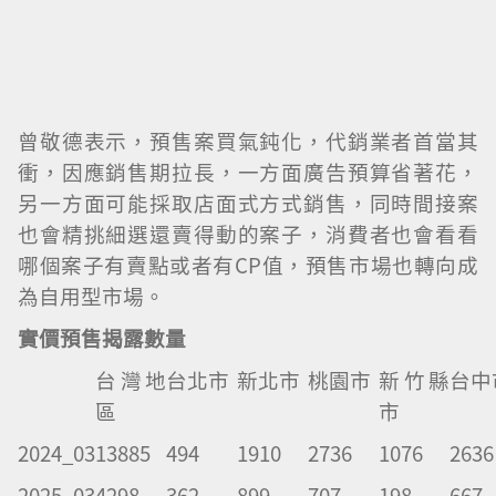
曾敬德表示，預售案買氣鈍化，代銷業者首當其
衝，因應銷售期拉長，一方面廣告預算省著花，
另一方面可能採取店面式方式銷售，同時間接案
也會精挑細選還賣得動的案子，消費者也會看看
哪個案子有賣點或者有CP值，預售市場也轉向成
為自用型市場。
實價預售揭露數量
台灣地
台北市
新北市
桃園市
新竹縣
台中
區
市
2024_03
13885
494
1910
2736
1076
2636
2025_03
4298
362
899
707
198
667