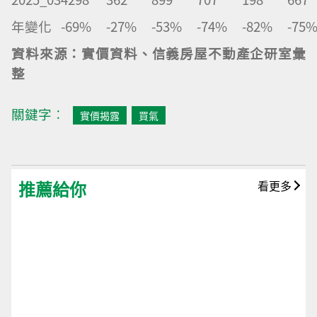
年變化
-69%
-27%
-53%
-74%
-82%
-75
資料來源：實價資料、信義房屋不動產企研室彙
整
關鍵字︰
實價揭露
買氣
推薦給你
看更多