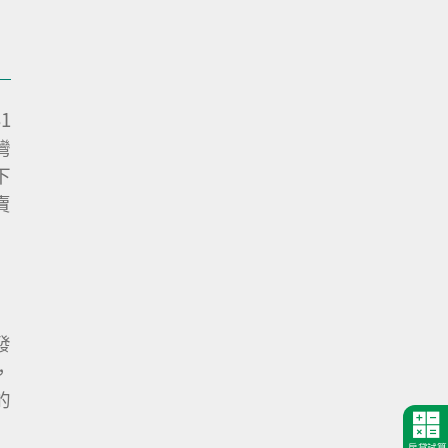
1
灣
下
賣
發
，
的
房貸試算