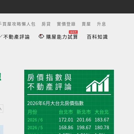
手買屋攻略懶人包
房貸
實價登錄
賣屋
升息
／不動產評論
購屋能力試算
百科知識
強
房價指數與
不動產評論
2026年6月大台北房價指數
小
台
台
月份
台北市
新北市
大台北
172.01
201.66
183.67
增
增
2026 / 6
(q
(q
168.86
198.67
180.78
2026 / 5