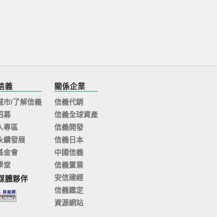
信義
關係企業
城市/了解信義
信義代銷
招募
信義全球資產
人專區
信義開發
永續發展
信義日本
基金會
中國信義
學堂
信義置業
安信建經
媒體夥伴
信義鑑定
資源網站