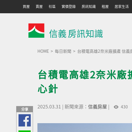
買屋
賣屋
社區
實價登錄
房訊知識
租屋
居家生活
信義
房訊知識
HOME
每日新聞
台積電高雄2奈米廠擴產 信
台積電高雄2奈米廠
心針
2025.03.31
|
新聞來源：
信義房屋
|
430
分享