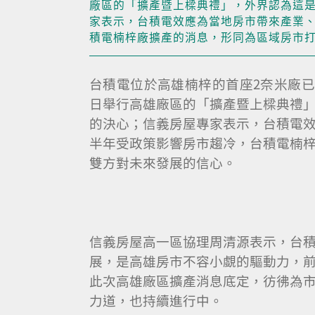
廠區的「擴產暨上樑典禮」，外界認為這
家表示，台積電效應為當地房市帶來產業
積電楠梓廠擴產的消息，形同為區域房市
台積電位於高雄楠梓的首座2奈米廠已在
日舉行高雄廠區的「擴產暨上樑典禮
的決心；信義房屋專家表示，台積電
半年受政策影響房市趨冷，台積電楠
雙方對未來發展的信心。
信義房屋高一區協理周清源表示，台
展，是高雄房市不容小覷的驅動力，
此次高雄廠區擴產消息底定，彷彿為
力道，也持續進行中。