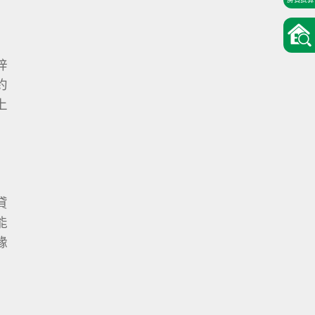
梓
約
上
貸
能
緣