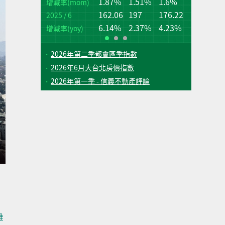
1.87%
1.51%
1.6%
桃
台
增減率(mom)
162.06
197
176.22
2025 / 6
增
增
(q
(q
6.14%
2.37%
4.23%
增減率(yoy)
2026年第二季都會區季指數
2026年6月大台北房價指數
2026年第一季 - 信義不動產評論
雄