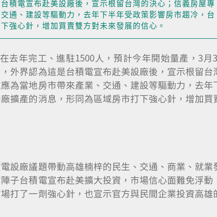
是台積電宣布赴美設廠後，宣示根留台灣的決心；信義房屋專
、交通、建設等驅動力，去年下半年受政策影響房市趨冷，台
打下強心針，增加買賣雙方對未來發展的信心。
去年完工、進駐1500人，預計今年開始量產，3月3
」，外界認為這是台積電宣布赴美設廠後，宣示根留台
效應為當地房市帶來產業、交通、建設等驅動力，去年
梓廠擴產的消息，形同為區域房市打下強心針，增加買
積電設廠議題帶動高雄楠梓的民生、交通、商業、就業
前陣子台積電宣布赴美擴大投資，市場信心面難免浮動
市場打了一劑強心針，也宣示官方與民間企業投資高雄