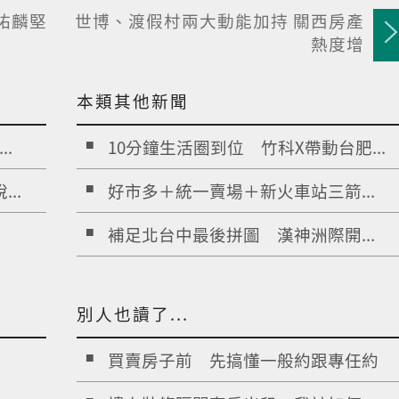
祐麟堅
世博、渡假村兩大動能加持 關西房產
熱度增
本類其他新聞
.
10分鐘生活圈到位 竹科X帶動台肥...
..
好市多＋統一賣場＋新火車站三箭...
補足北台中最後拼圖 漢神洲際開...
別人也讀了...
買賣房子前 先搞懂一般約跟專任約