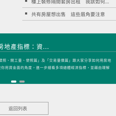
樓上裝修隔間套房出租 我該如何...
共有房屋想出售 這些眉角要注意
地產指標：資...
「建照、開工量、使照篇」及「交易量價篇」跟大家分享如何用房地
教你用資金面的角度，進一步細看多項總體經濟指標，並藉由理解
返回列表