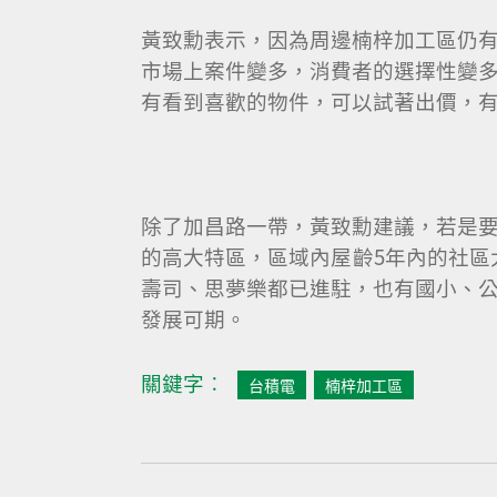
黃致勳表示，因為周邊楠梓加工區仍
市場上案件變多，消費者的選擇性變
有看到喜歡的物件，可以試著出價，
除了加昌路一帶，黃致勳建議，若是要
的高大特區，區域內屋齡5年內的社區大
壽司、思夢樂都已進駐，也有國小、
發展可期。
關鍵字︰
台積電
楠梓加工區