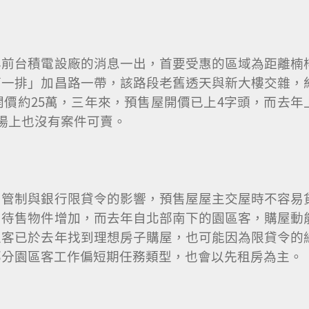
年前台積電設廠的消息一出，首要受惠的區域為距離楠
第一排」加昌路一帶，該路段老舊透天與新大樓交雜，
開價約25萬，三年來，預售屋開價已上4字頭，而去年
場上也沒有案件可賣。
用管制與銀行限貸令的影響，預售屋屋主交屋時不容易
，待售物件增加，而去年自北部南下的園區客，購屋動
區客已於去年找到理想房子購屋，也可能因為限貸令的
部分園區客工作偏短期任務類型，也會以先租房為主。