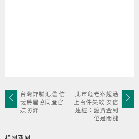
台灣詐騙氾濫 信
北市危老案超過
義房屋協同產官
上百件失效 安信
媒防詐
建經：讓資金到
位是關鍵
相關新聞