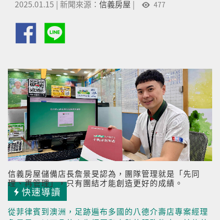
2025.01.15
|
新聞來源：
信義房屋
|
477
信義房屋儲備店長詹景旻認為，團隊管理就是「先同
理、再管理」，只有團結才能創造更好的成績。
快速導讀
從菲律賓到澳洲，足跡遍布多國的八德介壽店專案經理