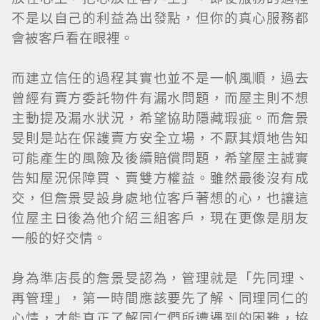
不是以自己的利益為出發點，但你的真心服務都
會被客戶看在眼裡。
而建立信任的過程其實也並不是一帆風順，過去
曾經有賣方委託物件有漏水問題，而屋主則不想
主動提及漏水狀況，希望協助隱藏瑕疵。而詹景
旻則是站在保護賣方安全立場，不厭其煩地告知
可能產生的風險及後續賠償問題，希望屋主誠實
告知屋況保障買、賣雙方權益。雖然最後沒有成
交，但詹景旻設身處地位客戶著想的心，也讓這
位屋主日後為他介紹三組客戶，現在更像是朋友
一般的好交情。
身為準店長的詹景旻認為，管理就是「先同理、
再管理」，第一時間應該要先了解、同理同仁的
心情，才能真正了解同仁們所遭遇到的困難，協