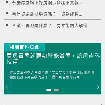
永慶房屋旗下好房網涉多起不實報...
有信貸還能辦房貸嗎？ 貸款成數...
Ａ案、冒泡是什麼？ 房仲術語大解密
相關百科知識
買房賣屋就要AI智能賞屋，讓房產科
技幫...
買房賣屋成交之日總是拖得又臭又長？想要加快腳步卻
總遲遲找不到喜歡的房子、遇不到合適的買家...