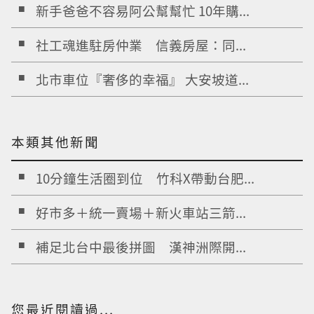
新手爸爸不容易阿公幫幫忙 10年購...
社工魂進駐房仲業 信義房屋：同...
北市車位『奢侈的幸福』 大安坡道...
本類其他新聞
10分鐘生活圈到位 竹科X帶動台肥...
好市多＋統一賣場＋新火車站三箭...
補足北台中最後拼圖 漢神洲際開...
您最近閱讀過...