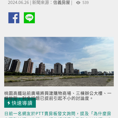
2024.06.26
|
新聞來源：
信義房屋
|
539
桃園高鐵站前廣場將興建購物商場、三棟辦公大樓、一
棟旅館，利多話題已提前引起不小的討論度。
快速導讀
日前一名網友於PTT賣房板發文詢問，提及「為什麼房