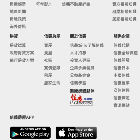
房產趨勢
每年影片
信義不動產評論
賣方相關知識
地區新聞
租屋相關知識
房地政策
居家相關知識
海外房訊
房貸
信義房屋
關於信義
關係企業
房貸試算
買屋
信義城市/了解信義
信義代銷
政府房貸方案
賣屋
人才招募
信義全球資產
銀行房貸方案
社區
投資人專區
信義開發
實價登錄
企業永續發展
信義日本
租屋
公益基金會
中國信義
居家生活
信義學堂
信義置業
安信建經
新聞媒體夥伴
信義鑑定
資源網站
信義房屋APP