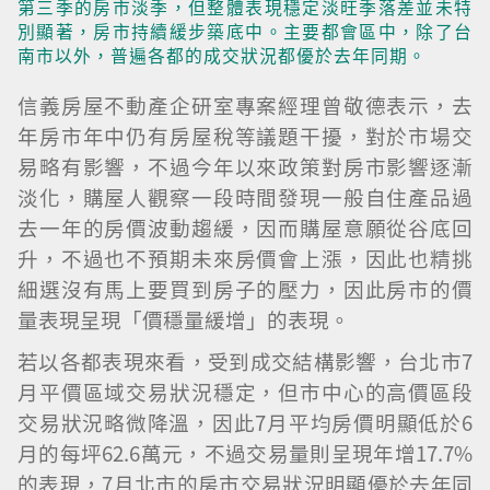
第三季的房市淡季，但整體表現穩定淡旺季落差並未特
別顯著，房市持續緩步築底中。主要都會區中，除了台
南市以外，普遍各都的成交狀況都優於去年同期。
信義房屋不動產企研室專案經理曾敬德表示，去
年房市年中仍有房屋稅等議題干擾，對於市場交
易略有影響，不過今年以來政策對房市影響逐漸
淡化，購屋人觀察一段時間發現一般自住產品過
去一年的房價波動趨緩，因而購屋意願從谷底回
升，不過也不預期未來房價會上漲，因此也精挑
細選沒有馬上要買到房子的壓力，因此房市的價
量表現呈現「價穩量緩增」的表現。
若以各都表現來看，受到成交結構影響，台北市7
月平價區域交易狀況穩定，但市中心的高價區段
交易狀況略微降溫，因此7月平均房價明顯低於6
月的每坪62.6萬元，不過交易量則呈現年增17.7%
的表現，7月北市的房市交易狀況明顯優於去年同