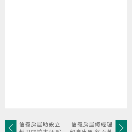
信義房屋助設立
信義房屋總經理
靜思閱讀書軒 盼
親自出馬 祭百萬