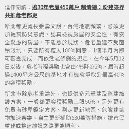
延伸閱讀：
逾30年老屋450萬戶 賴清德：盼建築界
共推危老都更
新北都更處長張壽文說，台灣地震頻繁，必須更
加提高防災意識，認真檢視房屋的安全性，有安
全疑慮的房屋，不能怠於現狀。危老重建不受面
積限制，只要所有權人100%同意，1個半月內即
可審查完成，而依危老條例的規定，在今年5月12
日以後，危老時程獎勵也會由4%降為2%，屆時超
過1400平方公尺的基地才有機會爭取到最高40%
的容積獎勵。
新北市除危老重建外，也提供多元重建及整建維
護方案，一般都更容積獎勵上限50%，另外更有
免費海砂屋鑑定方案、劃定更新地區、危險建築
物加速審議、自主更新補助630萬等措施，讓市民
重建或整建維護之路更為順利。