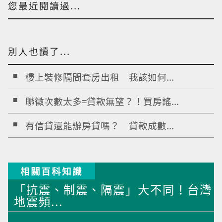
您最近閱讀過...
別人也讀了...
樓上裝修隔間套房出租 我該如何...
聯徵次數太多=貸款無望？！買房謠...
有信貸還能辦房貸嗎？ 貸款成數...
相關百科知識
「抗震、制震、隔震」大不同！台灣
地震頻...