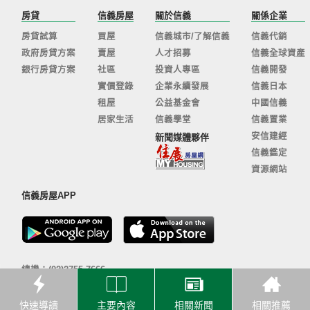
房貸
信義房屋
關於信義
關係企業
房貸試算
買屋
信義城市/了解信義
信義代銷
政府房貸方案
賣屋
人才招募
信義全球資產
銀行房貸方案
社區
投資人專區
信義開發
實價登錄
企業永續發展
信義日本
租屋
公益基金會
中國信義
居家生活
信義學堂
信義置業
安信建經
新聞媒體夥伴
信義鑑定
資源網站
信義房屋APP
總機：(02)2755-7666
客服信箱：
sinyi@sinyi.com.tw
110 台北市信義區信義路五段100號
快速導讀
主要內容
相關新聞
相關推薦
© 信義房屋股份有限公司 版權所有