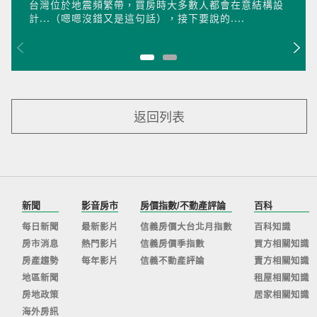
台灣位於地震頻繁帶，買房時大多數人都會在意結構設
計...（嗯嗯沒錯又是這句話），接下要說的....
返回列表
新聞
影音房市
房價指數/不動產評論
百科
每日新聞
最新影片
信義房價大台北月指數
百科知識
房市消息
熱門影片
信義房價季指數
買方相關知識
房產趨勢
每年影片
信義不動產評論
賣方相關知識
地區新聞
租屋相關知識
房地政策
居家相關知識
海外房訊