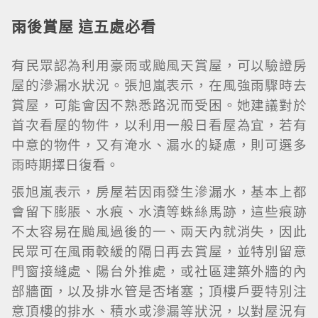
雨後賞屋 這五處必看
有民眾認為利用豪雨或颱風天賞屋，可以驗證房
屋的滲漏水狀況。張旭嵐表示，在風強雨驟時去
賞屋，可能會因不熟悉路況而受困。她建議對於
首次看屋的物件，以利用一般日看屋為宜，若有
中意的物件，又有淹水、漏水的疑慮，則可選多
雨時期擇日復看。
張旭嵐表示，房屋若因雨發生滲漏水，基本上都
會留下膨脹、水痕、水漬等蛛絲馬跡，這些痕跡
不太容易在颱風過後的一、兩天內就消失，因此
民眾可在風雨較緩的隔日再去賞屋，並特別留意
門窗接縫處、陽台外推處，或社區建築外牆的內
部牆面，以及排水管是否堵塞；頂樓戶要特別注
意頂樓的排水、積水或滲漏等狀況，以對屋況有