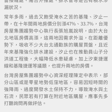
窗接縫處、陽台外推處、排水管等是否有積水滲
漏狀況。
常年多雨，過去又飽受淹水之苦的基隆、汐止一
帶，在十年間兩地房價分別漲47%、33.7%，台灣
房屋集團趨勢中心執行長張旭嵐說明，由於大台
北地區房價高漲，這兩地因需求外溢，在距離優
勢下，吸收不少大台北通勤族的購屋買盤，且近
年來基隆強化排水建設，汐止也在推動員山子分
洪道工程後，大幅降低水患疑慮，加上汐東捷運
線和基隆捷運等議題，也提升兩地的房價。
台灣房屋集團趨勢中心資深經理陳定中表示，部
分山區或是零星地勢低窪地區，容易因短時間的
強降雨、過度開發水土保持不力，導致淹水與土
石流，民眾若有打算在附近地區購屋，應事先多
打聽詢問再做評估。