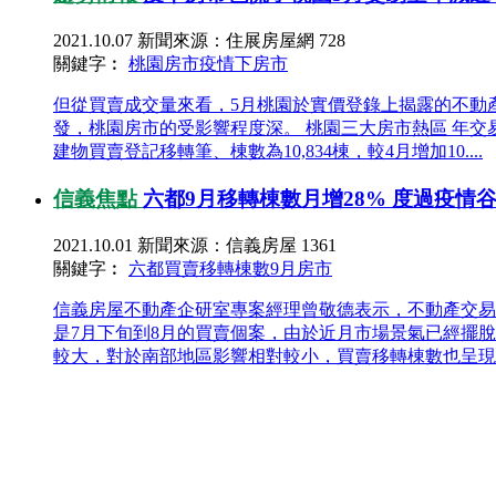
2021.10.07
新聞來源：住展房屋網
728
關鍵字︰
桃園房市
疫情下房市
但從買賣成交量來看，5月桃園於實價登錄上揭露的不動產交易
發，桃園房市的受影響程度深。 桃園三大房市熱區 年交
建物買賣登記移轉筆、棟數為10,834棟，較4月增加10....
信義焦點
六都9月移轉棟數月增28% 度過疫情
2021.10.01
新聞來源：信義房屋
1361
關鍵字︰
六都買賣移轉棟數
9月房市
信義房屋不動產企研室專案經理曾敬德表示，不動產交易
是7月下旬到8月的買賣個案，由於近月市場景氣已經擺
較大，對於南部地區影響相對較小，買賣移轉棟數也呈現類似