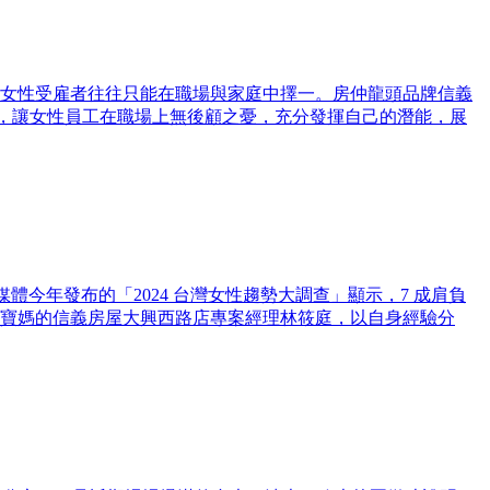
女性受雇者往往只能在職場與家庭中擇一。房仲龍頭品牌信義
境，讓女性員工在職場上無後顧之憂，充分發揮自己的潛能，展
今年發布的「2024 台灣女性趨勢大調查」顯示，7 成肩負
寶媽的信義房屋大興西路店專案經理林筱庭，以自身經驗分