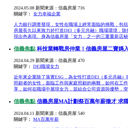
2024.05.08
新聞來源：信義房屋
716
關鍵字︰
女力
幸福企業
人力銀行調查發現，女性在職場上經常面臨的挑戰，包括
房屋長久以來致力於打造DEI（多元共融）職場環境，
現出色表現。身為信義房屋「女力」之一的三重重新店秘書
信義焦點
科技業轉戰房仲業！信義房屋二寶媽
2024.04.29
新聞來源：信義房屋
470
關鍵字︰
DEI職場
女力
近年來企業除了落實ESG，為女性打造DEI（多元共融）
照顧者的女性，面臨工作與家庭照顧的兩難，如何在工作
享，如何在職場中展現女力，並結合公司資源與優勢，突破
信義焦點
信義房屋MA計劃祭百萬年薪徵才 求
2024.04.11
新聞來源：信義房屋
540
關鍵字︰
MA
百萬年薪