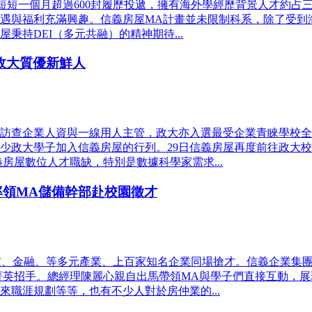
短短一個月超過600封履歷投遞，擁有海外學經歷背景人才約占
遇與福利充滿興趣。信義房屋MA計畫並未限制科系，除了受到
持DEI（多元共融）的精神期待...
政大質優新鮮人
訪查企業人資與一線用人主管，政大亦入選最受企業青睞學校全
少政大學子加入信義房屋的行列。29日信義房屋再度前往政大校
房屋數位人才職缺，特別是數據科學家需求...
率領MA儲備幹部赴校園徵才
技、金融、等多元產業、上百家知名企業同場搶才。信義企業集團
園菁英招手。總經理陳麗心親自出馬帶領MA與學子們直接互動，
職涯規劃等等，也有不少人對於房仲業的...