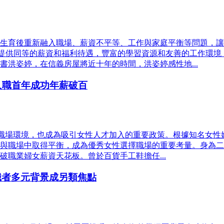
生育後重新融入職場、薪資不平等、工作與家庭平衡等問題，讓
除提供同等的薪資和福利待遇，豐富的學習資源和友善的工作環
洪姿婷，在信義房屋將近十年的時間，洪姿婷感性地...
入職首年成功年薪破百
職場環境，也成為吸引女性人才加入的重要政策。根據知名女性媒體
與職場中取得平衡，成為優秀女性選擇職場的重要考量。身為二
職業婦女薪資天花板。曾於百貨手工鞋擔任...
職者多元背景成另類焦點