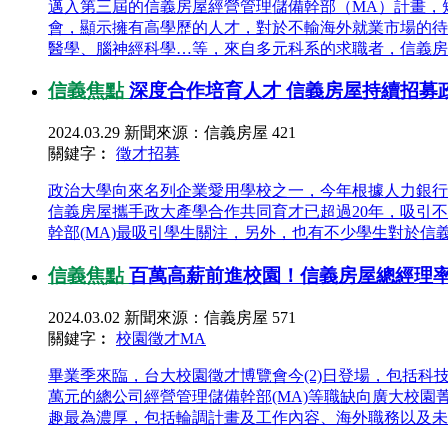
邁入第三屆的信義房屋經營管理儲備幹部（MA）計畫，
會，顯示擁有高學歷的人才，對於不輸海外就業市場的待
醫學、腦神經科學…等，來自多元科系的求職者，信義房屋秉
信義焦點
深度合作培育人才 信義房屋持續招募
2024.03.29
新聞來源：信義房屋
421
關鍵字︰
徵才
招募
政治大學向來名列企業愛用學校之一，今年根據人力銀行
信義房屋攜手政大產學合作共同育才已超過20年，吸引不
幹部(MA)最吸引學生關注，另外，也有不少學生對於信義
信義焦點
百萬高薪前進校園！信義房屋總經理
2024.03.02
新聞來源：信義房屋
571
關鍵字︰
校園徵才
MA
畢業季來臨，台大校園徵才博覽會今(2)日登場，包括科
萬元的總公司經營管理儲備幹部(MA)等職缺向廣大校
趣最為濃厚，包括輪調計畫及工作內容、海外職務以及未來