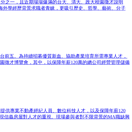
三分之一，且近期場場爆滿的台大、清大、政大校園徵才說明
海外學經歷背景求職者青睞，更吸引歷史、哲學、藝術、分子
台前五。為持續招募優質新血、協助產業培育所需專業人才，
園徵才博覽會，其中，以保障年薪120萬的總公司經營管理儲備
提供專業不動產經紀人員、數位科技人才，以及保障年薪120
展現信義房屋對人才的重視。現場參與者對不限背景的MA職缺興