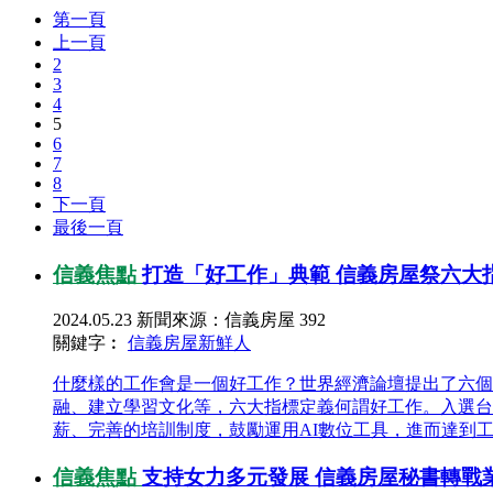
第一頁
上一頁
2
3
4
5
6
7
8
下一頁
最後一頁
信義焦點
打造「好工作」典範 信義房屋祭六大
2024.05.23
新聞來源：信義房屋
392
關鍵字︰
信義房屋
新鮮人
什麼樣的工作會是一個好工作？世界經濟論壇提出了六個
融、建立學習文化等，六大指標定義何謂好工作。入選台
薪、完善的培訓制度，鼓勵運用AI數位工具，進而達到工
信義焦點
支持女力多元發展 信義房屋秘書轉戰