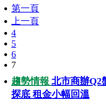
第一頁
上一頁
4
5
6
7
趨勢情報
北市商辦Q2
探底 租金小幅回溫