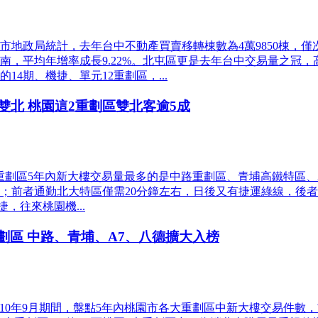
地政局統計，去年台中不動產買賣移轉棟數為4萬9850棟，僅次
，平均年增率成長9.22%。北屯區更是去年台中交易量之冠，
4期、機捷、單元12重劃區，...
雙北 桃園這2重劃區雙北客逾5成
重劃區5年內新大樓交易量最多的是中路重劃區、青埔高鐵特區、
0萬；前者通勤北大特區僅需20分鐘左右，日後又有捷運綠線，後
，往來桃園機...
劃區 中路、青埔、A7、八德擴大入榜
110年9月期間，盤點5年內桃園市各大重劃區中新大樓交易件數