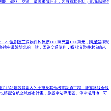
重視的機能、價格、交通、環境來做評比，各自有其亮點；青埔高鐵特
A7重劃區三房物件約總價1100萬元至1300萬元，購屋選擇親
運各站中最近雙北的一站，因為交通便利，吸引沿著機捷沿線來
至G18站建設範圍內的土建及其他機電設施工程、捷運路線全線
同時也將配合航空城都市計畫，劃設車站專用區、停車場用地，可