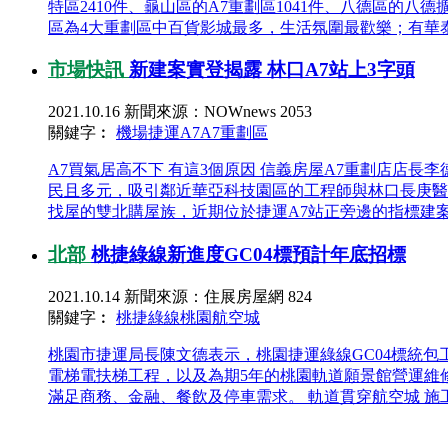
特區2410件、龜山區的A7重劃區1041件、八德區的
區為4大重劃區中百貨影城最多，生活氛圍最歡樂；有華泰名
市場快訊
新建案實登揭露 林口A7站上3字頭
2021.10.16
新聞來源：NOWnews
2053
關鍵字︰
機場捷運A7
A7重劃區
A7買氣居高不下 有這3個原因 信義房屋A7重劃店店長
民且多元，吸引鄰近華亞科技園區的工程師與林口長庚醫
找屋的雙北購屋族，近期位於捷運A7站正旁邊的指標建案剛交
北部
桃捷綠線新進度GC04標預計年底招標
2021.10.14
新聞來源：住展房屋網
824
關鍵字︰
桃捷綠線
桃園航空城
桃園市捷運局長陳文德表示，桃園捷運綠線GC04標統包
電梯電扶梯工程，以及為期5年的桃園軌道願景館營運維
滿足商務、金融、餐飲及停車需求。 軌道貫穿航空城 施工