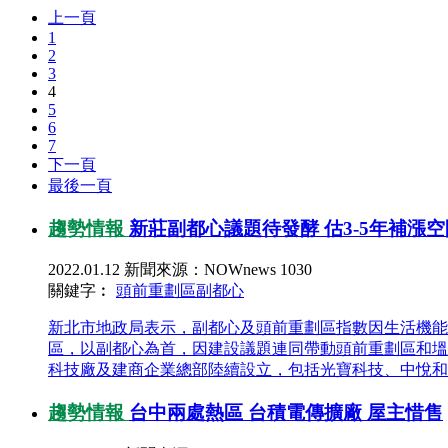
上一頁
1
2
3
4
5
6
7
下一頁
最後一頁
趨勢情報
新莊副都心議題待發酵 估3-5年補漲空
2022.01.12
新聞來源：NOWnews
1030
關鍵字︰
頭前重劃區
副都心
新北市地政局表示，副都心及頭前重劃區指數因生活機能
區，以副都心為首，因建設議題連同帶動頭前重劃區和塭
科技廠及建商企業總部陸續設立，包括光寶科技、中悅和麗
趨勢情報
台中兩處熱區 台積電傳擴廠 屋主惜售