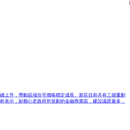
|
|
|
|
|
|
|
|
|
|
|
|
續上升，帶動區域住宅價格穩定成長。新莊目前共有三個重劃
析表示，副都心是政府所規劃的金融商業區，建設議題最多，