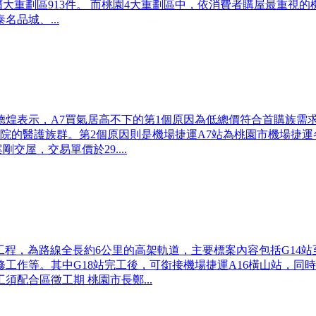
八德擴大重劃區913件。 而桃園4大重劃區中，依消費者購屋最
品城、...
李德煌表示，A7買氣居高不下的第1個原因為低總價符合首購族需求，
院的醫護族群。第2個原因則是機場捷運A7站為桃園市機場捷
屋，交易單價於29....
工程，為路線全長約6公里的高架軌道，主要標案內容包括G14站
修工作等。其中G18站完工後，可銜接機場捷運A16橫山站，
須配合區徵工期 桃園市長鄭...