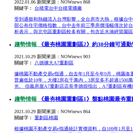
2022.01.06
新聞來源：NOWnews
868
關鍵字︰
台積電台中
台積電擴廠
受到通膨和熱錢流入台灣影響，全台房市大熱，根據台中市
部公布住宅價格指數，台中去年前三季房價漲幅僅次於台南
析表示，與北屯區重劃區較多有關，包含近水湳經貿園區的1
趨勢情報
《最夯桃園重劃區2》約30分鐘可通勤
2021.10.29
新聞來源：NOWnews
903
關鍵字︰
八德擴大
A7重劃區
據桃園不動產交易e指通，自去年1月至今年9月，桃園各
普遍低於10年，大樓2房在千萬內，3房至多不超過150
光。 信義房屋A7重劃店店長李德煌指出，A7重劃區有機捷
趨勢情報
《最夯桃園重劃區1》盤點桃園最夯重
2021.10.29
新聞來源：NOWnews
864
關鍵字︰
重劃區
桃園
根據桃園不動產交易e指通統計實價資料，自109年1月至