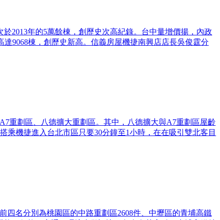
於2013年的5萬餘棟，創歷史次高紀錄。台中量增價揚，內政
高達9068棟，創歷史新高。信義房屋機捷南興店店長吳俊霆分
A7重劃區、八德擴大重劃區。其中，八德擴大與A7重劃區屋齡
者搭乘機捷進入台北市區只要30分鐘至1小時，在在吸引雙北客目
，前四名分別為桃園區的中路重劃區2608件、中壢區的青埔高鐵