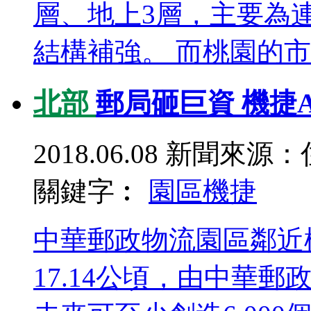
層、地上3層，主要為
結構補強。 而桃園的市..
北部
郵局砸巨資 機捷
2018.06.08
新聞來源：
關鍵字︰
園區
機捷
中華郵政物流園區鄰近
17.14公頃，由中華郵