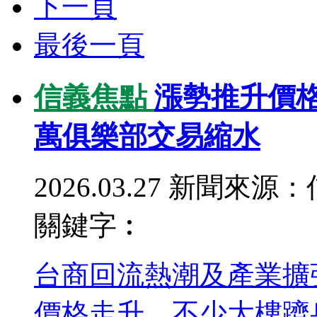
下一頁
最後一頁
信義焦點
漲勢推升價
萬俱樂部交易縮水
2026.03.27
新聞來源：
關鍵字︰
台商回流熱潮及產業擴
價格走升，不少大樓躋