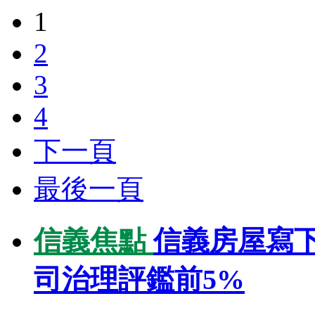
1
2
3
4
下一頁
最後一頁
信義焦點
信義房屋寫下
司治理評鑑前5%