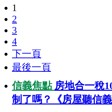
1
2
3
4
下一頁
最後一頁
信義焦點
房地合一稅1
制了嗎？《房屋聽信義