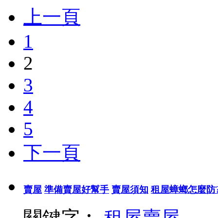
上一頁
1
2
3
4
5
下一頁
賣屋
準備賣屋好幫手
賣屋須知
租屋蟑螂怎麼防
關鍵字︰
租屋
賣屋