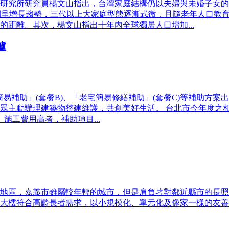
研究所研究員楊文山指出，台灣家庭結構仍以夫婦與未婚子女的
年間呈增長趨勢，三代以上大家庭型態逐漸式微，且隨老年人口教
距離。其次，楊文山指出十年內全球獨居人口增加...
爐
簡易補助」(套餐B)、「老宅簡易修繕補助」(套餐C)等補助方
主動辦理建築物整建維護，共創美好生活。 台北市今年度之相關
施工費用高者，補助項目...
地區，嘉義市雖屬較年輕的城市，但是肩負著對鄰近縣市的長照
大樓符合高齡長者需求，以小規模化、單元化及像家一樣的友善