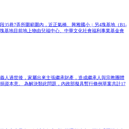
段35巷7弄所圍範圍內，近正氣橋、興雅國小；另4塊基地（B1-
尺。6塊基地目前地上物由兒福中心、中華文化社會福利事業基金會
義人過世後，家屬出來主張繼承財產，造成繼承人與宗教團體
資本意。 為解決類此問題，內政部擬具暫行條例草案共計17