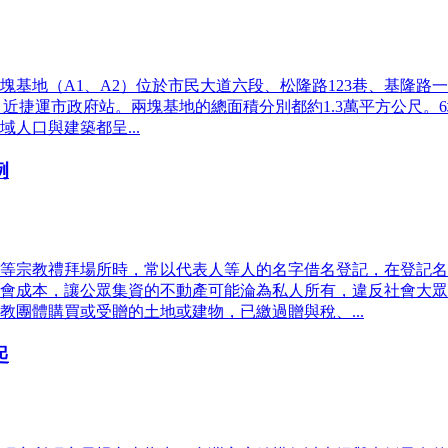
基地（A1、A2）位於市民大道六段、松隆路123巷、基隆路一
0巷一帶，近捷運市政府站。兩塊基地的總面積分別都約1.3萬平方公
人口與建築都呈...
例
等宗教禮拜場所時，常以代表人等人的名字借名登記，在登記名
會成本，讓公眾集資的不動產可能淪為私人所有，違反社會大眾捐
團體購買或受贈的土地或建物，已繳過贈與稅、...
起