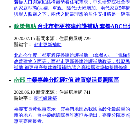
若從人口與家庭結構趨勢看住宅需求，中央研究院社會學
的家庭型態(夫婦、單親、隔代)大幅增加。兩代家庭5
與親人照顧之下，兩代之間最理想的居住安排將是一碗湯的
政策焦點
台北市都更整建維護補助 套餐ABC出
2020.07.15
新聞來源：住展房屋網
729
關鍵字︰
都市更新
補助
北市今年度「都更程序整建維護補助」(套餐A)、「電梯
改善建物立面等，而都市更新整建維護補助政策，鼓勵民眾
補助 都更程序整建維護補助:適合高樓層建築物整體修繕、
南部
中榮嘉義分院砸7億 建置樂活長照園區
2020.06.10
新聞來源：住展房屋網
741
關鍵字︰
長照
綠建築
嘉義市長黃敏惠表示，雲嘉南地區為我國高齡化最嚴重的
親的地方。台中榮總總院長許惠恒亦指出，嘉義分院長照
惠雲嘉南長者。