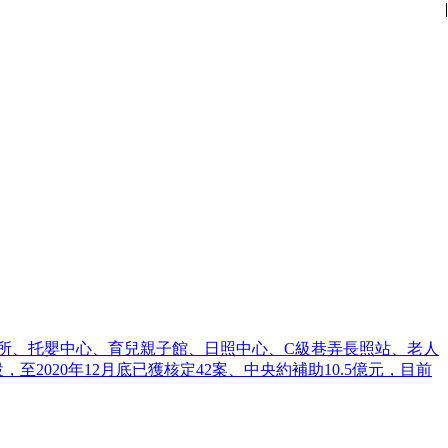
|
|
|
|
|
|
|
|
|
|
|
|
生所、托嬰中心、育兒親子館、日照中心、C級巷弄長照站、老人
2020年12月底已獲核定42案、中央約補助10.5億元，目前