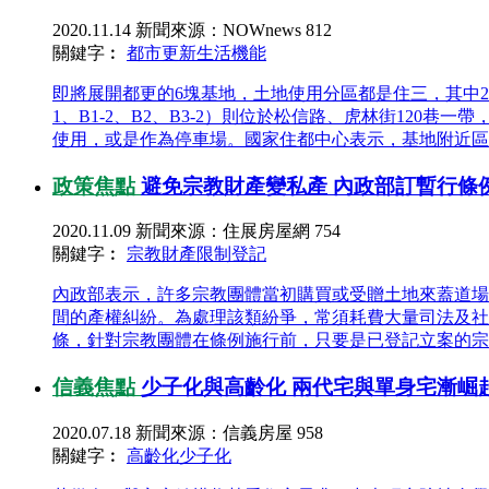
2020.11.14
新聞來源：NOWnews
812
關鍵字︰
都市更新
生活機能
即將展開都更的6塊基地，土地使用分區都是住三，其中2塊
1、B1-2、B2、B3-2）則位於松信路、虎林街12
使用，或是作為停車場。國家住都中心表示，基地附近區域
政策焦點
避免宗教財產變私產 內政部訂暫行條
2020.11.09
新聞來源：住展房屋網
754
關鍵字︰
宗教財產
限制登記
內政部表示，許多宗教團體當初購買或受贈土地來蓋道場
間的產權糾紛。為處理該類紛爭，常須耗費大量司法及社
條，針對宗教團體在條例施行前，只要是已登記立案的宗教
信義焦點
少子化與高齡化 兩代宅與單身宅漸崛
2020.07.18
新聞來源：信義房屋
958
關鍵字︰
高齡化
少子化