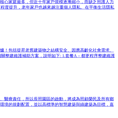
核心家庭最多，但近十年家戶規模逐漸縮小，而缺乏照護人力
育程度提升，老年家戶也越來越注重個人隱私。在平衡生活隱私
案出爐！包括提昇老舊建築物之結構安全、因應高齡化社會需求、
整建維護補助方案，說明如下: 1.套餐A－都更程序整建維護
、醫療責任，所以長照園區的啟動，將成為照顧榮民及所有鄉
環境的規劃配置，並以高標準的智慧建築與綠建築為目標，嘉