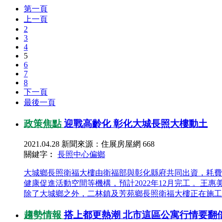
第一頁
上一頁
2
3
4
5
6
7
8
下一頁
最後一頁
政策焦點
迎戰高齡化 彰化大城長照大樓動土
2021.04.28
新聞來源：住展房屋網
668
關鍵字︰
長照中心
偏鄉
大城鄉長照衛福大樓由衛福部與彰化縣府共同出資，耗費約
健康促進活動空間等機構，預計2022年12月完工 。王惠
除了大城鄉之外，二林鎮及芳苑鄉長照衛福大樓正在施工中
趨勢情報
搭上都更熱潮 北市這區公寓行情要翻