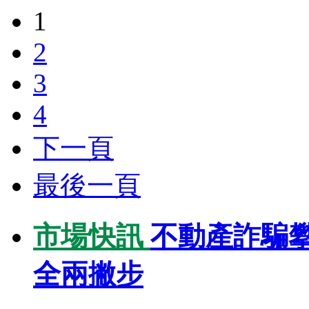
1
2
3
4
下一頁
最後一頁
市場快訊
不動產詐騙
全兩撇步