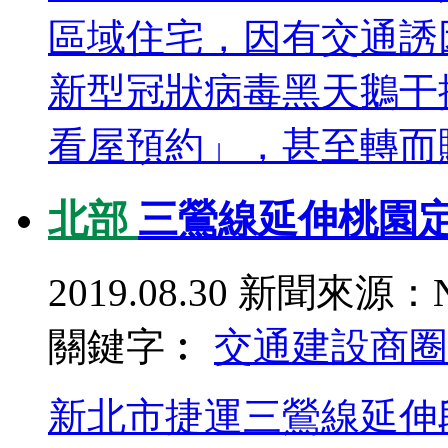
區域住宅，因有交通誘
新型冠狀病毒黑天鵝干
看屋預約」，甚至轉而購
北部
三鶯線延伸桃園定
2019.08.30
新聞來源：N
關鍵字︰
交通建設
商圈
新北市捷運三鶯線延伸段