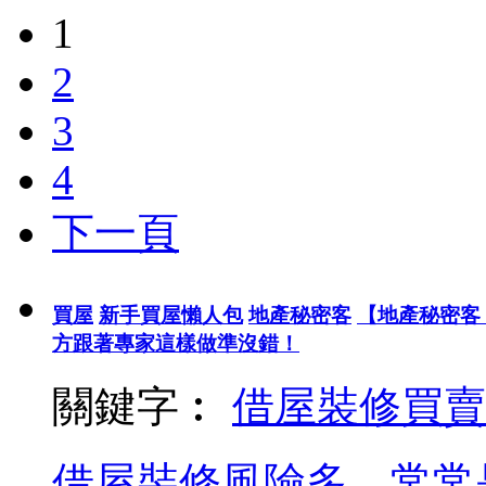
1
2
3
4
下一頁
買屋
新手買屋懶人包
地產秘密客
【地產秘密客
方跟著專家這樣做準沒錯！
關鍵字︰
借屋裝修
買賣
借屋裝修風險多，常常