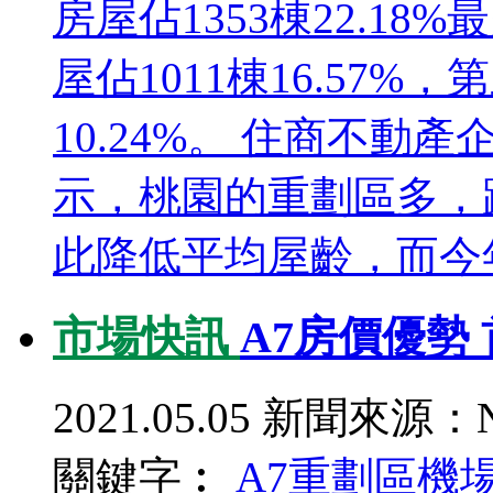
房屋佔1353棟22.18
屋佔1011棟16.57%
10.24%。 住商不
示，桃園的重劃區多，
此降低平均屋齡，而今年
市場快訊
A7房價優勢
2021.05.05
新聞來源：N
關鍵字︰
A7重劃區
機