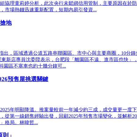
組協理童莉婷分析，此次央行未鬆綁信用管制，主要原因在於防
市場熱錢迅速重新配置，短期內易引發資...
商搶地
指出，區域透過公道五路串聯園區、市中心與主要商圈，10分
屋東新店專員沈委陞表示，台肥段「離園區不遠、進市區也快」，
科園區不塞車也約十幾分鐘可...
26預售屋挑選關鍵
025年明顯降溫。推案量較前一年減少約三成，成交量更一度下滑
從第一線銷售經驗出發，回顧2025年預售市場變化，並解析20
格局。林暐哲...
原則」