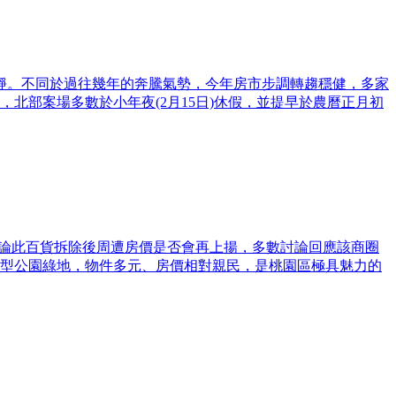
冷靜。不同於過往幾年的奔騰氣勢，今年房市步調轉趨穩健，多家
北部案場多數於小年夜(2月15日)休假，並提早於農曆正月初
討論此百貨拆除後周遭房價是否會再上揚，多數討論回應該商圈
型公園綠地，物件多元、房價相對親民，是桃園區極具魅力的