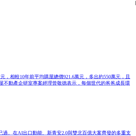
|
|
|
|
|
|
|
|
|
|
|
|
元，相較10年前平均購屋總價921.6萬元，多出約550萬元，且
房屋不動產企研室專案經理曾敬德表示，每個世代的爸爸成長環
過。在AI出口動能、新青安2.0與雙北百億大案齊發的多重支