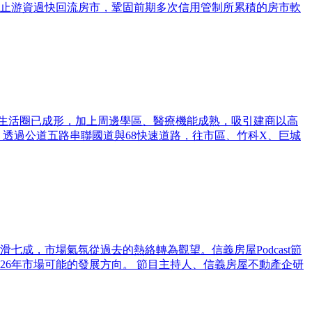
止游資過快回流房市，鞏固前期多次信用管制所累積的房市軟
鐘生活圈已成形，加上周邊學區、醫療機能成熟，吸引建商以高
透過公道五路串聯國道與68快速道路，往市區、竹科X、巨城
七成，市場氣氛從過去的熱絡轉為觀望。信義房屋Podcast節
26年市場可能的發展方向。 節目主持人、信義房屋不動產企研