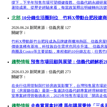
撐下，下半年預售市場可望穩健復甦。信義代銷永續研展
著陸成果。從歷史經驗來看，每當政策釋出明確轉向訊號，
北部
10分鐘生活圈到位 竹科X帶動台肥段建
2026.06.24
新聞來源：信義房屋
127
關鍵字︰
竹科X帶動新竹台肥段成為品牌建商獵地熱區。信義房屋
價搶進稀有基地，科技族自住需求也同步升溫。 信義房
商圈及Costco等主要節點，車程都約10分鐘左右；往舊竹
趨勢情報
預售市場回顧與展望：信義代銷解析20
2026.03.20
新聞來源：信義代銷
273
關鍵字︰
在央行信用管制與打炒房政策影響下，台灣預售屋市場於2
目《房屋聽信義》最新一集邀請信義代銷專案經理林暐哲，
室專案經理曾敬德表示，2025年預售市場呈現「開高走低」
趨勢情報
走春賞屋拿好禮 馬年購屋秉持「三多