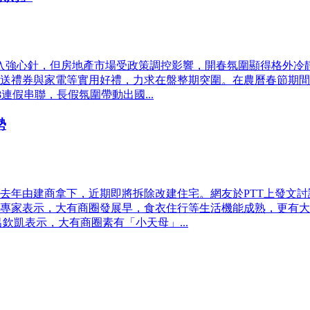
濟注入強心針，但房地產市場受政策調控影響，開春氛圍顯得格外
送禮券與家電等實用好禮，力求在盤整期突圍。在農曆春節期間，
8連假串聯，長假氛圍帶動出國...
勢
基地去年由建商拿下，近期即將拆除改建住宅。網友於PTT上發文
專家表示，大有商圈發展早，食衣住行等生活機能成熟，更有大
欽凱表示，大有商圈素有「小天母」...