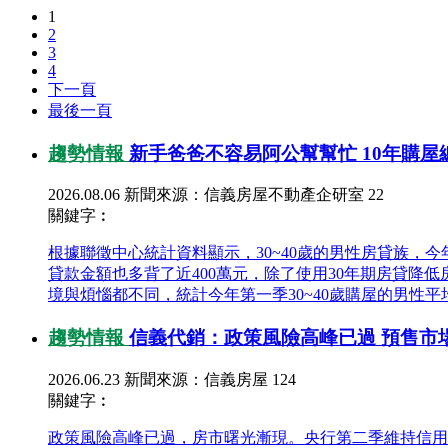
1
2
3
4
下一頁
最後一頁
趨勢情報
新手爸爸不容易阿公幫幫忙 10年購屋總
2026.08.06
新聞來源：信義房屋不動產企研室
22
關鍵字︰
根據聯徵中心統計資料顯示，30~40歲的男性房貸族，今年第
貸款金額也多背了近400萬元，除了使用30年期房貸降
境與煩惱都不同，統計今年第一季30~40歲購屋的男性平均.
趨勢情報
信義代銷：政策風險高峰已過 預售市
2026.06.23
新聞來源：信義房屋
124
關鍵字︰
政策風險高峰已過，房市曙光漸現。央行第二季維持信用管