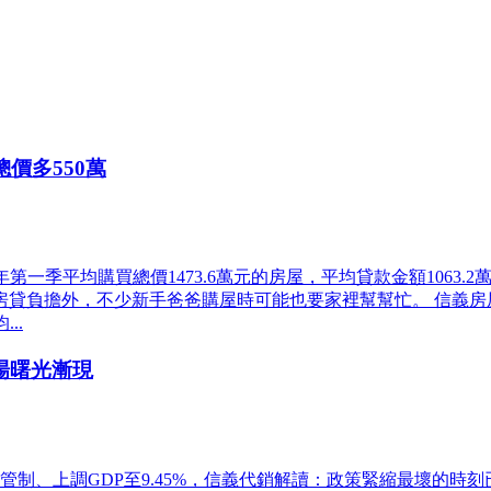
價多550萬
一季平均購買總價1473.6萬元的房屋，平均貸款金額1063.2萬
低房貸負擔外，不少新手爸爸購屋時可能也要家裡幫幫忙。 信義
..
場曙光漸現
制、上調GDP至9.45%，信義代銷解讀：政策緊縮最壞的時刻已