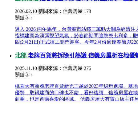
2026.02.10
新聞來源：信義房屋
173
關鍵字︰
邁入 2026 丙午馬年，台灣股市站穩三萬點大關為經
指標建商為消弭觀望氣氛，於春節期間強勢祭出利多，贈
四(2月21日)正式復工開門迎客。今年2月份適逢春節與22
北部
老牌百貨將拆除引熱議 信義房屋析在地優
2025.11.10
新聞來源：信義房屋
275
關鍵字︰
桃園大有商圈老牌百貨新光三越於2023年熄燈退場、
優勢，取得建商的口碑也不錯，看好後續。信義房屋在地
商圈，也是首購喜愛的區域。 信義房屋大有寶山店主任呂