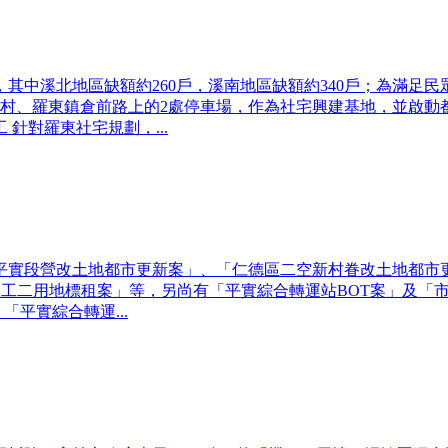
，其中溪北地區缺額約260戶，溪南地區缺額約340戶；為滿
村、羅東鎮倉前路上的2處停車場，作為社宅興建基地，並啟動都
 針對羅東社宅規劃，...
平實段營改土地都市更新案」、「仁德區二空新村眷改土地都市
加工二用地標租案」等，另尚有「平實綜合轉運站BOT案」及「
「平實綜合轉運...