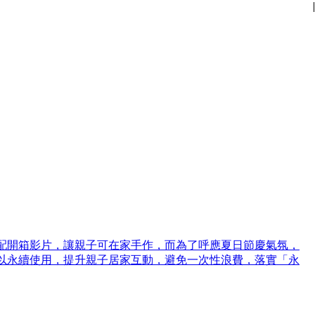
|
|
|
|
|
|
|
|
|
|
|
|
搭配開箱影片，讓親子可在家手作，而為了呼應夏日節慶氣氛，
可以永續使用，提升親子居家互動，避免一次性浪費，落實「永