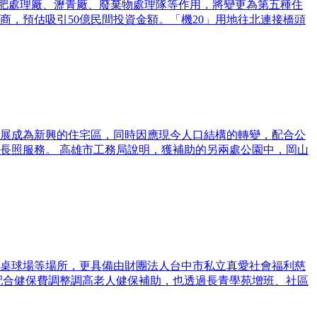
水肥處理廠、瀝青廠、廢棄物處理隊等作用，將變更為第五種住
商，預估吸引50億民間投資金額。「機20」用地往北連接橋頭
展成為新興的住宅區，同時因應現今人口結構的轉變，配合公
長照服務。 高雄市工務局說明，獲補助的另兩處公園中，岡山
桌球場等場所，更具備由財團法人台中市私立真愛社會福利慈
配合健保費調整調高老人健保補助，也透過長青學苑增班、社區