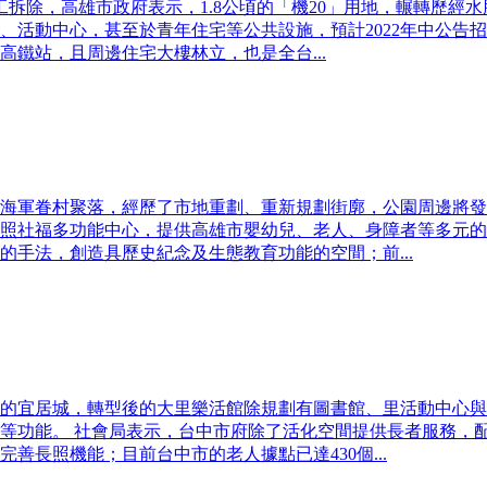
拆除，高雄市政府表示，1.8公頃的「機20」用地，輾轉歷經
活動中心，甚至於青年住宅等公共設施，預計2022年中公告招
鐵站，且周邊住宅大樓林立，也是全台...
海軍眷村聚落，經歷了市地重劃、重新規劃街廓，公園周邊將發
照社福多功能中心，提供高雄市嬰幼兒、老人、身障者等多元的
手法，創造具歷史紀念及生態教育功能的空間；前...
的宜居城，轉型後的大里樂活館除規劃有圖書館、里活動中心與
等功能。 社會局表示，台中市府除了活化空間提供長者服務，
善長照機能；目前台中市的老人據點已達430個...