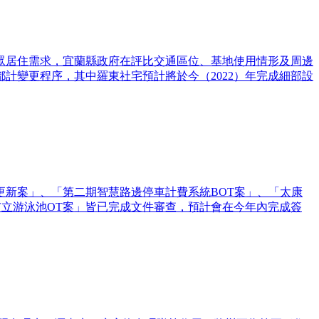
足民眾居住需求，宜蘭縣政府在評比交通區位、基地使用情形及周邊
計變更程序，其中羅東社宅預計將於今（2022）年完成細部設
更新案」、「第二期智慧路邊停車計費系統BOT案」、「太康
市立游泳池OT案」皆已完成文件審查，預計會在今年內完成簽