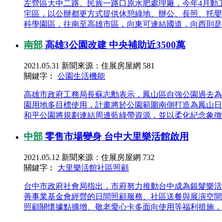
左營區大中二路、民族一路口原水肥處理廠，今年4月動工
宅區，以公辦都更方式提供休憩綠地、辦公、長照、托嬰、
科學園區，往南至高雄市區，向東可連結國道，向西則是高
南部
高雄3公園改建 中央補助近3500萬
2021.05.31
新聞來源：住展房屋網
581
關鍵字︰
公園
生活機能
高雄市政府工務局長蘇志勳表示，鳳山區自強公園過去為
園用地多目標使用，計畫將於公園範圍南側打造為鳳山日
和平公園將規劃連結周邊藍綠帶資源，並以柔化紀念象徵的
中部
零售市場變身 台中大里樂活館啟用
2021.05.12
新聞來源：住展房屋網
732
關鍵字︰
大里樂活館
社區照顧
台中市政府社會局指出，市府努力推動台中成為銀髮樂活
善事業基金會經營的日間照顧服務、社區送餐與展演空間
照顧關懷據點擴增、敬老愛心卡多面向使用等福利措施，完