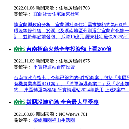
2022.01.06
新聞來源：住展房屋網
703
關鍵字︰
宜蘭社會住宅
羅東社宅
據宜蘭縣政府分析，宜蘭縣社會住宅需求缺額約為600戶
環境等條件後，於溪北及溪南地區分別選定宜蘭市化龍一
計，並於年底前發包。 斥資19億元 羅東社宅最快2025完工
南部
台南招商火熱全年投資額上看200億
2021.11.09
新聞來源：住展房屋網
675
關鍵字︰
平實轉運站
台南投資
台南市政府指出，今年已簽約的6件招商案，包括「東區
有機農業專區ROT案」、「將軍漁港商業二」及「水產
約。 東區轉運新樞紐 平實轉運站2024年啟用 上述8案中，
南部
嫌惡設施消除 全台最大里受惠
2021.08.06
新聞來源：NOWnews
761
關鍵字︰
榮總商圈
福山生活圈