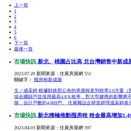
上一頁
1
2
3
4
5
6
下一頁
最後一頁
市場快訊
新北、桃園占比高 北台灣銷售中新成
2023.07.20
新聞來源：住展房屋網
551
關鍵字︰
囤房稅
新成屋
文／成采錡 根據財政部公布的房屋稅差別稅率2.0方案（囤
採全國歸戶並採用最高4.8％稅率，對大型建商的影響將
個，合計戶數約4,869戶。 住展雜誌企研室經理成采錡表示
市場快訊
新北積極推動囤房稅 稅金最高增加1.4
2023.04.03
新聞來源：住展房屋網
597