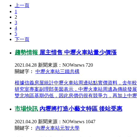
上一頁
1
2
3
4
5
下一頁
趨勢情報
屋主惜售 中壢火車站量少價漲
2021.04.28
新聞來源：NOWnews
720
關鍵字︰
中壢火車站
三鐵共構
根據信義房屋統計中壢火車站周邊站點實價資料，去年較前年交
研究室專案副理郎美囡表示，中壢火車站周邊為傳統發展
雙北地區基期仍低，因此房價仍很有競爭力，再加上中壢三
市場快訊
內壢將打造小藝文特區 後站受惠
2021.04.20
新聞來源：NOWnews
1047
關鍵字︰
內壢火車站
元智大學