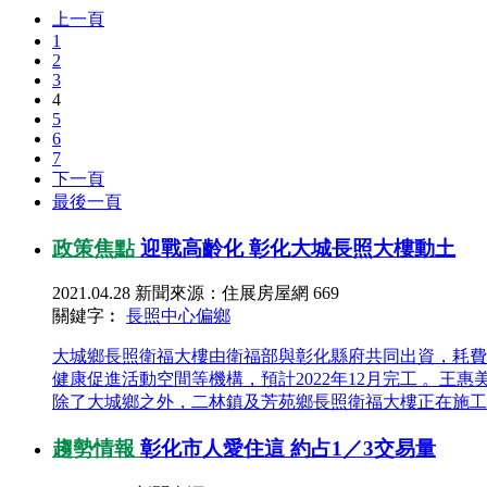
上一頁
1
2
3
4
5
6
7
下一頁
最後一頁
政策焦點
迎戰高齡化 彰化大城長照大樓動土
2021.04.28
新聞來源：住展房屋網
669
關鍵字︰
長照中心
偏鄉
大城鄉長照衛福大樓由衛福部與彰化縣府共同出資，耗費約
健康促進活動空間等機構，預計2022年12月完工 。王惠
除了大城鄉之外，二林鎮及芳苑鄉長照衛福大樓正在施工中
趨勢情報
彰化市人愛住這 約占1／3交易量