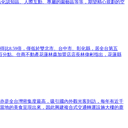
盪的活化認知區、人際互動、專屬的園藝區等等，期望精心規劃的空
比8.59倍，僅低於雙北市、台中市、彰化縣，居全台第五
33個百分點。住商不動產花蓮林森加盟店店長林偉彬指出，花蓮縣
亦是全台灣密集度最高，吸引國內外觀光客到訪，每年有近千
當地的美食呈現出來，因此興建複合式交通轉運設施大樓的鹿