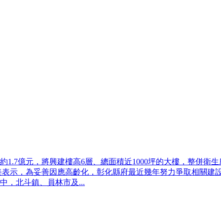
1.7億元，將興建樓高6層、總面積近1000坪的大樓，整併衛
美表示，為妥善因應高齡化，彰化縣府最近幾年努力爭取相關建設，至
，北斗鎮、員林市及...