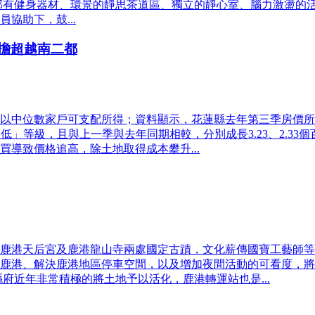
照中心內部有健身器材、環景的靜思茶道區、獨立的靜心室、腦力激
協助下，鼓...
負擔超越南二都
以中位數家戶可支配所得；資料顯示，花蓮縣去年第三季房價所得
略低」等級，且與上一季與去年同期相較，分別成長3.23、2.
導致價格追高，除土地取得成本攀升...
鹿港天后宮及鹿港龍山寺兩處國定古蹟，文化薪傳國寶工藝師等
鹿港、解決鹿港地區停車空間，以及增加夜間活動的可看度，將
府近年非常積極的將土地予以活化，鹿港轉運站也是...