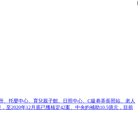
|
|
|
|
|
|
|
|
|
|
|
|
生所、托嬰中心、育兒親子館、日照中心、C級巷弄長照站、老人
2020年12月底已獲核定42案、中央約補助10.5億元，目前