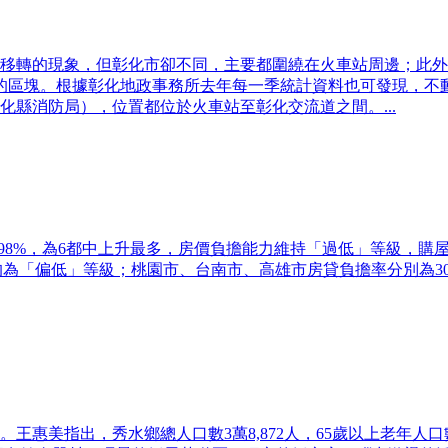
移轉的現象，但彰化市卻不同，主要都圍繞在火車站周邊；此外
的區塊。根據彰化地政事務所去年每一季統計資料也可發現，不
縣消防局），位置都位於火車站至彰化交流道之間。...
1.98%，為6都中上升最多，房價負擔能力維持「過低」等級，購
力均為「偏低」等級；桃園市、台南市、高雄市房貸負擔率分別為30.59%、
惠美指出，秀水鄉總人口數3萬8,872人，65歲以上老年人口數有5