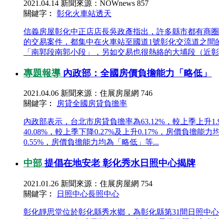
2021.04.14
新聞來源：NOWnews
857
關鍵字︰
彰化火車站
透天
信義房屋彰化中正店店長吳政彥指出，許多縣市都有商圈
的交易案件，都集中在火車站至國道1號彰化交流道之間
「南郭段南郭小段」，另如交易也很熱絡的大埔段（近彰化
專題報導
內政部：全國房價負擔能力「略低」
2021.04.06
新聞來源：住展房屋網
746
關鍵字︰
房貸
全國房貸負擔率
內政部表示，台北市房貸負擔率為63.12%，較上季上升
40.08%，較上季下降0.27%及上升0.17%，房價負擔能
0.55%，房價負擔能力均為「略低」等...
中部
提倡在地安老 彰化秀水日照中心揭牌
2021.01.26
新聞來源：住展房屋網
754
關鍵字︰
日照中心
長照中心
彰化靜思堂位於彰化縣秀水鄉，為彰化縣第31間日照中心。王