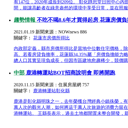
有147位，2020年成長到209位。 彰化靜思堂日
間，能讓高齡者在綠意盎然的環境中享受日常，並在照服員
趨勢情報
不吃不喝8.6年才買得起房 花蓮房價
2021.01.19
新聞來源：NOWnews
886
關鍵字︰
花蓮市
房價所得比
內政部定義，縣市房價所得比是當地中位數住宅價格，除
高。若看房貸負擔率，花蓮縣34.35%屬「房價負擔能力
總人口其實呈現負成長，但因市區建地愈趨稀少，競價購買
中部
鹿港轉運站BOT招商說明會 即將開跑
2020.11.15
新聞來源：住展房屋網
757
關鍵字︰
鹿港轉運站
彰化縣
鹿港是彰化縣明珠之一，去年榮獲台灣經典小鎮殊榮，有
萬人次的觀光人潮，如何將這千萬人次旅遊的消費力留在
港轉運站。 王縣長表示，過去土地都閒置未整合開發，縣