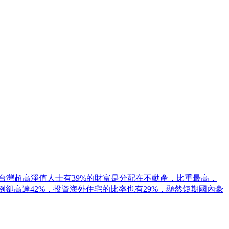
|
|
|
|
|
|
|
|
|
|
|
|
台灣超高淨值人士有39%的財富是分配在不動產，比重最高，
例卻高達42%，投資海外住宅的比率也有29%，顯然短期國內豪