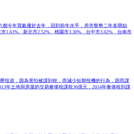
說六都今年買氣優於去年，回到前年水平，房市盤整二年多開始
%、新北市2.52%、桃園市3.30%、台中市3.02%、台南市
壓投資，因為害怕被課到稅，而減少短期投機的行為，因而課
13年土地與房屋的交易奢侈稅課稅36億元，2014年奢侈稅則課