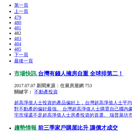
第一頁
上一頁
479
480
481
482
483
484
485
下一頁
最後一頁
市場快訊
台灣有錢人擁房自重 全球排第二！
2017.07.07
新聞來源：住展房屋網
753
關鍵字︰
不動產
投資
超高淨值人士投資的產品偏好上，台灣超高淨值人士平均擁
對不動產的偏好最強。 台灣超高淨值人士購置自己國內豪宅
宅市場還不是超高淨值人士房產投資的首選。 瑞普萊坊市
趨勢情報
前三季家戶購屋比升 讓價才成交