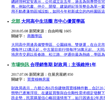
總經理柯宏安表示，公司成立近五年，過去為與專營住宅
務，例如代書、仲介、開發、建築經紀等等整合為單一窗
用不動產蓬勃區域設點，如同今年初新成立的內科園區這般
北部
大同高中生活圈 市中心優質學區
2018.05.08
新聞來源：自由時報
1605
關鍵字︰
商圈
學區
大同高中周邊具備雙學區、公園綠地、雙捷運，在台北市
價每坪123萬元起，中古屋目前行情每坪58萬元起。 
地房市交易以長春路、松江路、伊通街最為熱絡，學區為長
市場快訊
合理銷售期 財政局：主張維持1年
2017.07.06
新聞來源：住展房屋網
850
關鍵字︰
買賣移轉
房屋
財政局表示，六都公布6月份建物買賣移轉件數，合計20,3
態勢已逐漸浮現。在遞延買盤與自住剛性需求穩定發酵下
跌走勢，民眾購屋信心略回溫情形下，如只因過去2年房市進