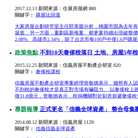
2017.12.13
新聞來源：住展房屋網
880
關鍵字︰
購屋比
回溫
大家房屋企劃研究室主任郎美囡分析，桃園市因為去年有
築底，另一方面，重劃區新推案、都更案持續出現破盤價，大幅
2.08%、高雄市2.34%，除了台北市每100戶中僅1.6戶購屋外
政策焦點
不到10天奢侈稅落日 土地、房屋5年稅
2015.12.25
新聞來源：信義房屋不動產企研室
820
關鍵字︰
奢侈稅
課稅
信義房屋不動產企研室專案經理曾敬德表示，雖然有人認
不到稅的奢侈稅才是真正對市場有嚇阻力。 以奢侈稅上路以來
徵31.8億元，曾敬德表示，稅捐機關對於刻意規避奢侈稅交
專題報導
正式更名「信義全球資產」 整合母集
2014.08.12
新聞來源：信義房屋
1129
關鍵字︰
信義
信義全球資產