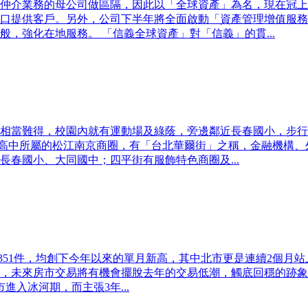
仲介業務的母公司做區隔，因此以「全球資產」為名，現在冠上
口提供客戶。另外，公司下半年將全面啟動「資產管理增值服務
，強化在地服務。 「信義全球資產」對「信義」的貫...
相當難得，校園內就有運動場及綠蔭，旁邊鄰近長春國小，步行
大同高中所屬的松江南京商圈，有「台北華爾街」之稱，金融機構
春國小、大同國中；四平街有服飾特色商圈及...
51件，均創下今年以來的單月新高，其中北市更是連續2個月站上成交
，未來房市交易將有機會擺脫去年的交易低潮，觸底回穩的跡象
入冰河期，而主張3年...