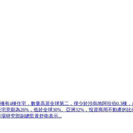
有4棟住宅，數量高居全球第二，僅少於沙烏地阿拉伯0.3棟，
意願為26%，低於全球30%、亞洲32%，投資商用不動產的比
場研究部副總監黃舒衛表示...