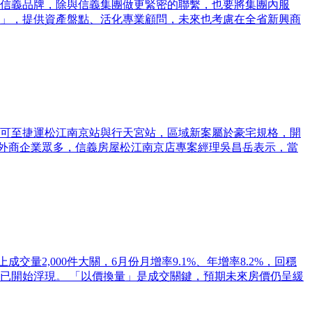
信義品牌，除與信義集團做更緊密的聯繫，也要將集團內服
」，提供資產盤點、活化專業顧問，未來也考慮在全省新興商
可至捷運松江南京站與行天宮站，區域新案屬於豪宅規格，開
、外商企業眾多，信義房屋松江南京店專案經理吳昌岳表示，當
量2,000件大關，6月份月增率9.1%、年增率8.2%，回穩
已開始浮現。 「以價換量」是成交關鍵，預期未來房價仍呈緩