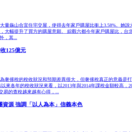
大量龜山合宜住宅交屋，使得去年家戶購屋比衝上3.58%。她
提升了買方的購屋意願。 綜觀六都今年家戶購屋比，台北市1.63
，其...
收125億元
為奢侈稅的稅收狀況和預期差異很大，但奢侈稅真正的意義是打
各年的稅收狀況來看，以2013年與2014年課稅金額較高，20
易的查稅越來越有心得，...
團資源 強調「以人為本」信義本色