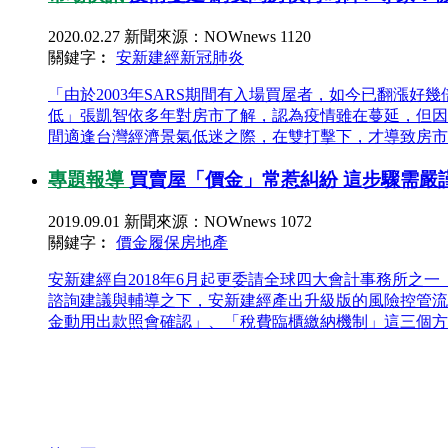
2020.02.27
新聞來源：NOWnews
1120
關鍵字︰
安新建經
新冠肺炎
「由於2003年SARS期間有入場買屋者，如今已翻漲
低」張凱智依多年對房市了解，認為疫情雖在蔓延，但因
間適逢台灣經濟景氣低迷之際，在雙打擊下，才導致房市降
專題報導
買賣屋「價金」常惹糾紛 這步驟需嚴
2019.09.01
新聞來源：NOWnews
1072
關鍵字︰
價金履保
房地產
安新建經自2018年6月起更委請全球四大會計事務所
諮詢建議與輔導之下，安新建經產出升級版的風險控管流
金動用出款照會確認」、「稅費臨櫃繳納機制」這三個方式