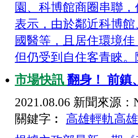
園、科博館商圈串聯，
表示，由於鄰近科博館
國醫等，且居住環境佳
但仍受到自住客青睞。陳
市場快訊
翻身！ 前鎮
2021.08.06
新聞來源：N
關鍵字︰
高雄輕軌
高雄