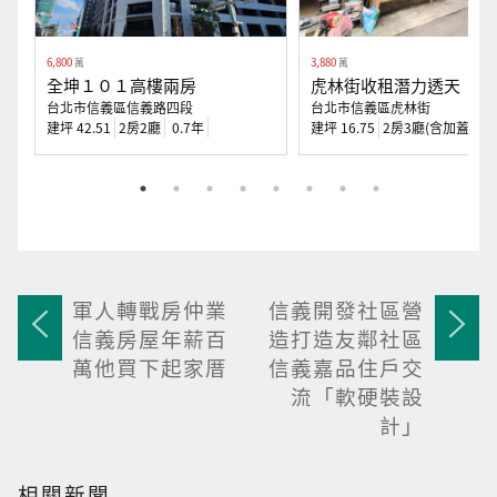
6,800
3,880
萬
萬
全坤１０１高樓兩房
虎林街收租潛力透天
台北市信義區信義路四段
台北市信義區虎林街
建坪 42.51
2房2廳
0.7年
建坪 16.75
2房3廳(含加蓋)
6
軍人轉戰房仲業
信義開發社區營
信義房屋年薪百
造打造友鄰社區
萬他買下起家厝
信義嘉品住戶交
流「軟硬裝設
計」
相關新聞