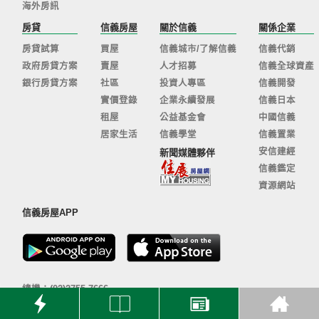
海外房訊
房貸
信義房屋
關於信義
關係企業
房貸試算
買屋
信義城市/了解信義
信義代銷
政府房貸方案
賣屋
人才招募
信義全球資產
銀行房貸方案
社區
投資人專區
信義開發
實價登錄
企業永續發展
信義日本
租屋
公益基金會
中國信義
居家生活
信義學堂
信義置業
安信建經
新聞媒體夥伴
信義鑑定
資源網站
信義房屋APP
總機：(02)2755-7666
客服信箱：
sinyi@sinyi.com.tw
110 台北市信義區信義路五段100號