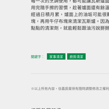
每一次的烹調使用，都可能讓瓦斯爐
用完隨手擦的習慣，趁著爐面還有餘
經過日積月累，爐面上的油垢可能很
塊，再用牛仔布塊來清潔瓦斯爐。因
點點的清潔劑，就能輕鬆跟油污說掰
關鍵字︰
家事清潔
廚房清潔
※以上所有內容，信義房屋保有隨時調整修改之權