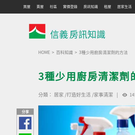
買屋
賣屋
社區
實價登錄
房訊知識
租屋
居家生活
信義
房訊知識
HOME
百科知識
3種少用廚房清潔劑的方法
3種少用廚房清潔劑
分類：
居家
/
打造好生活
/
家事清潔
|
14
分享