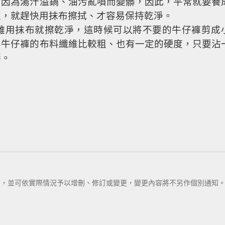
面因為湯汁溢鍋、油污亂噴而變髒，因此，平常就要養
溫，就趕快用抹布擦拭、才容易保持乾淨。
難用抹布就擦乾淨，這時候可以將不要的牛仔褲剪成
為牛仔褲的布料纖維比較粗、也有一定的硬度，只要沾
掰。
利，並可依實際情況予以增刪、修訂或變更，變更內容將不另作個別通知