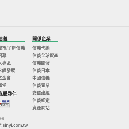
信義
關係企業
城市/了解信義
信義代銷
招募
信義全球資產
人專區
信義開發
永續發展
信義日本
基金會
中國信義
學堂
信義置業
安信建經
媒體夥伴
信義鑑定
資源網站
66
@sinyi.com.tw