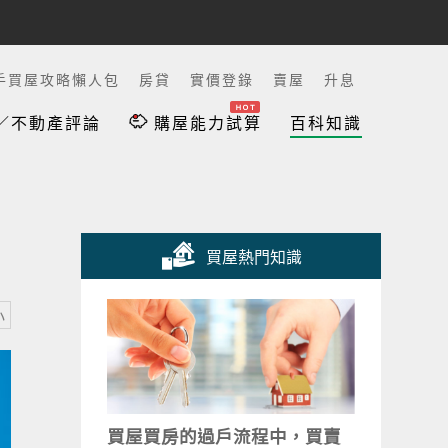
手買屋攻略懶人包
房貸
實價登錄
賣屋
升息
／不動產評論
購屋能力試算
百科知識
買屋熱門知識
小
買屋買房的過戶流程中，買賣