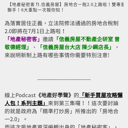
【地產秘密客 ft.信義房屋】房地合ㄧ稅2.0上路啦！雙專家
聯手！6大重點一次報你知！
為落實居住正義，立法院修法通過的房地合稅制
2.0即將在7月1日上路啦！
「地產秘密客」
邀請
「信義房屋不動產企研室 曾
敬德經理」
、
「信義房屋台大店 陳少綱店長」
，
來說明新制上路有哪些事情你需要特別注意!
-------------------------------
線上Podcast
《地產好學聲》
的
「新手買屋攻略懶
人包！系列主題」
來到第三集囉！！這次要討論
的就是政府為「精準打炒房」所推出的「房地合
一2.0」。
而這次房地產資深編輯出身的「地產秘密客」，