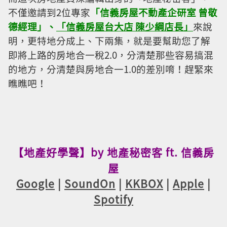
不僅邀請到2位專家
「信義房屋不動產企研室 曾敬
德經理」、
「信義房屋台大店 陳少綱店長」
來說
明，更特地分成上、下兩集，就是要幫助您了解
即將上路的房地合一稅2.0，分清楚那些容易搞混
的地方，分清楚與房地合一1.0的差別唷！趕緊來
瞧瞧吧！
【地產好學聲】by 地產秘密客 ft. 信義房
屋
Google
|
SoundOn
|
KKBOX
|
Apple
|
Spotify