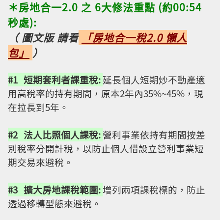
＊房地合一2.0 之 6大修法重點 (約00:54
秒處):
（ 圖文版 請看
「房地合一稅2.0 懶人
包」
）
#1 短期套利者課重稅:
延長個人短期炒不動產適
用高稅率的持有期間，原本2年內35%~45%，現
在拉長到5年。
#2 法人比照個人課稅:
營利事業依持有期間按差
別稅率分開計稅，以防止個人借設立營利事業短
期交易來避稅。
#3 擴大房地課稅範圍:
增列兩項課稅標的，防止
透過移轉型態來避稅。