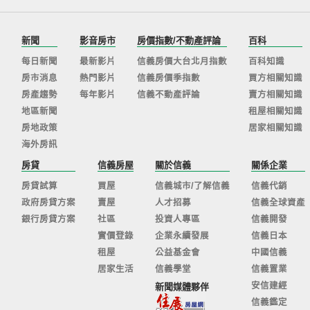
新聞
影音房市
房價指數/不動產評論
百科
每日新聞
最新影片
信義房價大台北月指數
百科知識
房市消息
熱門影片
信義房價季指數
買方相關知識
房產趨勢
每年影片
信義不動產評論
賣方相關知識
地區新聞
租屋相關知識
房地政策
居家相關知識
海外房訊
房貸
信義房屋
關於信義
關係企業
房貸試算
買屋
信義城市/了解信義
信義代銷
政府房貸方案
賣屋
人才招募
信義全球資產
銀行房貸方案
社區
投資人專區
信義開發
實價登錄
企業永續發展
信義日本
租屋
公益基金會
中國信義
居家生活
信義學堂
信義置業
安信建經
新聞媒體夥伴
信義鑑定