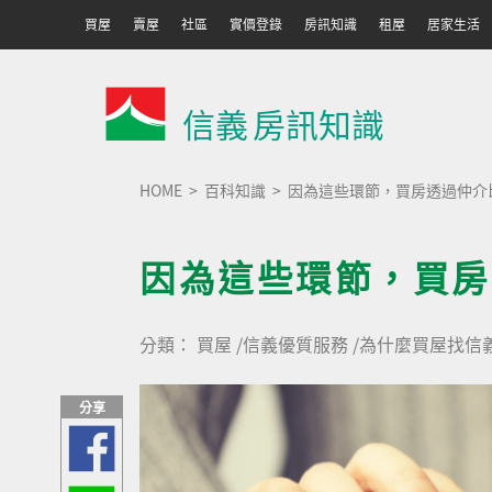
買屋
賣屋
社區
實價登錄
房訊知識
租屋
居家生活
信義
房訊知識
HOME
百科知識
因為這些環節，買房透過仲介
因為這些環節，買房
分類：
買屋
/
信義優質服務
/
為什麼買屋找信
分享