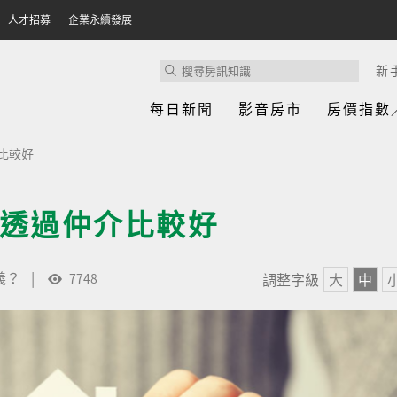
人才招募
企業永續發展
新
每日新聞
影音房市
房價指數
比較好
透過仲介比較好
義？
|
調整字級
大
中
7748