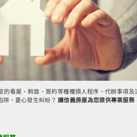
而至的看屋、斡旋、簽約等種種煩人程序、代辦事項及
入陷阱、憂心發生糾紛？
讓信義房屋為您提供專業服務