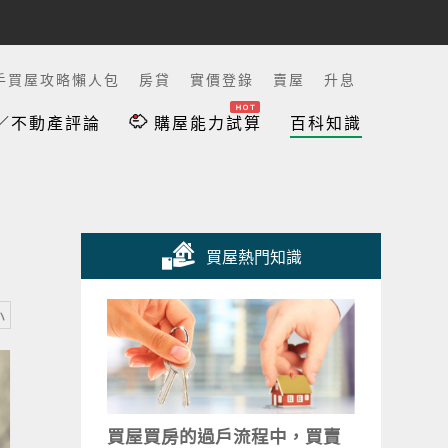
手買屋攻略懶人包
房貸
實價登錄
賣屋
升息
／不動產評論
購屋能力試算
百科知識
買屋熱門知識
小
買屋買房的過戶流程中，買賣